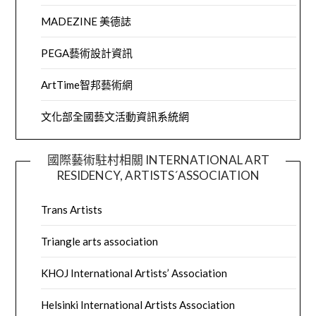
MADEZINE 美德誌
PEGA藝術設計資訊
ArtTime智邦藝術網
文化部全國藝文活動資訊系統網
國際藝術駐村相關 INTERNATIONAL ART
RESIDENCY, ARTISTS´ASSOCIATION
Trans Artists
Triangle arts association
KHOJ International Artists’ Association
Helsinki International Artists Association