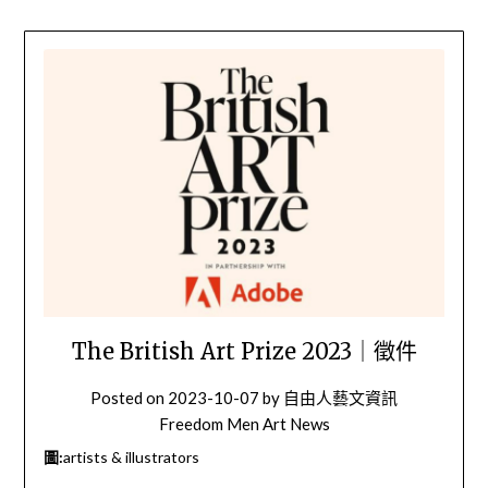
The British Art Prize 2023｜徵件
Posted on
2023-10-07
by
自由人藝文資訊
Freedom Men Art News
圖:
artists & illustrators