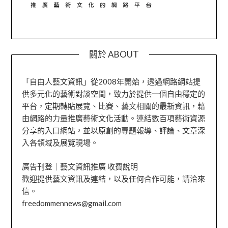
關於 ABOUT
「自由人藝文資訊」從2008年開始，透過網路網站提
供多元化的藝術對談空間，致力於提供一個自由穩定的
平台，定期轉貼展覽、比賽、藝文相關的最新資訊，藉
由網路的力量推廣藝術文化活動。連結數百項藝術資源
分享的入口網站，並以原創的專題報導、評論、文章深
入各領域及展覽現場。
廣告刊登｜藝文資訊推廣 收費說明
歡迎提供藝文資訊及連結，以及任何合作可能，請洽來
信。
freedommennews@gmail.com