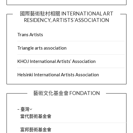
國際藝術駐村相關 INTERNATIONAL ART
RESIDENCY, ARTISTS´ASSOCIATION
Trans Artists
Triangle arts association
KHOJ International Artists’ Association
Helsinki International Artists Association
藝術文化基金會 FONDATION
– 臺灣
當代藝術基金會
富邦藝術基金會