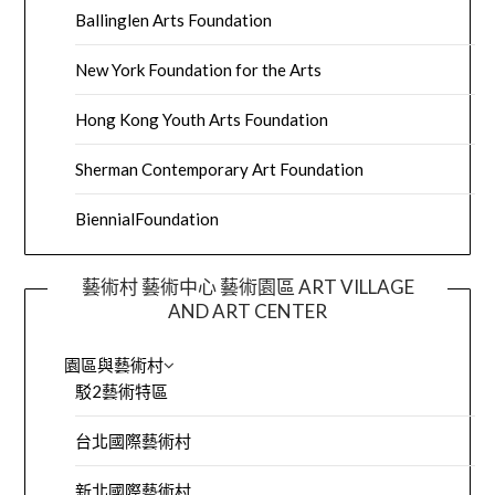
Ballinglen Arts Foundation
New York Foundation for the Arts
Hong Kong Youth Arts Foundation
Sherman Contemporary Art Foundation
BiennialFoundation
藝術村 藝術中心 藝術園區 ART VILLAGE
AND ART CENTER
園區與藝術村
駁2藝術特區
台北國際藝術村
新北國際藝術村