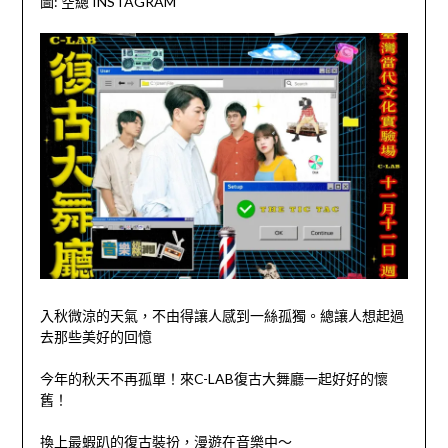
圖: 空總 INSTAGRAM
入秋微涼的天氣，不由得讓人感到一絲孤獨。總讓人想起過
去那些美好的回憶
今年的秋天不再孤單！來C-LAB復古大舞廳一起好好的懷
舊！
換上最蝦趴的復古裝扮，漫遊在音樂中～