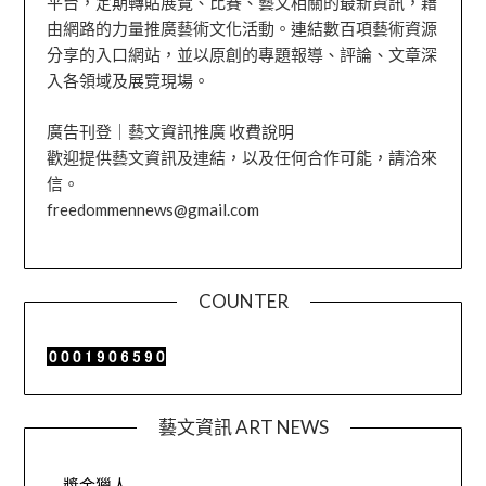
平台，定期轉貼展覽、比賽、藝文相關的最新資訊，藉
由網路的力量推廣藝術文化活動。連結數百項藝術資源
分享的入口網站，並以原創的專題報導、評論、文章深
入各領域及展覽現場。
廣告刊登｜藝文資訊推廣 收費說明
歡迎提供藝文資訊及連結，以及任何合作可能，請洽來
信。
freedommennews@gmail.com
COUNTER
藝文資訊 ART NEWS
獎金獵人