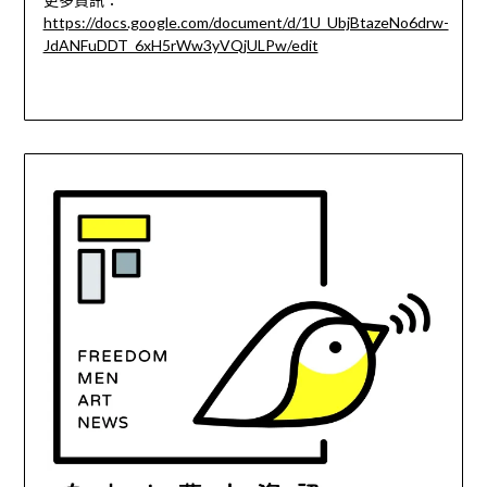
https://docs.google.com/document/d/1U_UbjBtazeNo6drw-
JdANFuDDT_6xH5rWw3yVQjULPw/edit