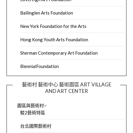
Ballinglen Arts Foundation
New York Foundation for the Arts
Hong Kong Youth Arts Foundation
Sherman Contemporary Art Foundation
BiennialFoundation
藝術村 藝術中心 藝術園區 ART VILLAGE
AND ART CENTER
園區與藝術村
駁2藝術特區
台北國際藝術村