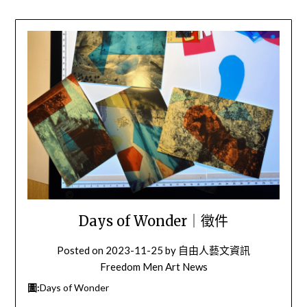
Days of Wonder｜徵件
Posted on
2023-11-25
by
自由人藝文資訊
Freedom Men Art News
圖:
Days of Wonder