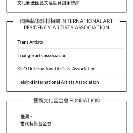
文化部全國藝文活動資訊系統網
國際藝術駐村相關 INTERNATIONAL ART
RESIDENCY, ARTISTS´ASSOCIATION
Trans Artists
Triangle arts association
KHOJ International Artists’ Association
Helsinki International Artists Association
藝術文化基金會 FONDATION
– 臺灣
當代藝術基金會