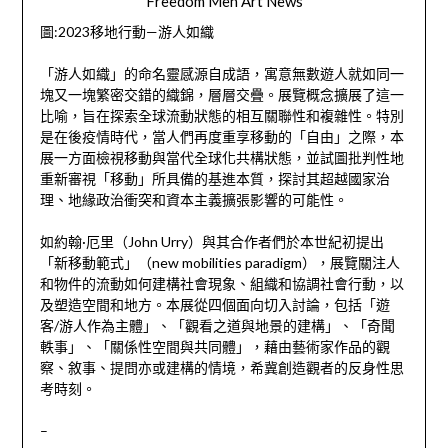
Freedom Men Art News
圖:2023移地行動—游人如織
「游人如織」的命名靈感源自成語，寓意無數遊人就如同一
塊又一塊繁密交錯的織錦，層層交疊。展覽概念擴展了這一
比喻，旨在探索全球流動狀態的相互關聯性和複雜性。特別
是在後疫情時代，當人們再度重享移動的「自由」之際，本
展一方面檢視移動與當代全球化共構狀態，並試圖批判性地
重新審視「移動」所具備的基進本質，探討其超越國家治
理、地緣政治衝突和資本主義擴張影響的可能性。
如約翰·厄里（John Urry）與其合作者們於本世紀初提出
「新移動範式」（new mobilities paradigm），展覽關注人
和物件的流動如何建構社會現象、組織和協調社會行動，以
及塑造空間和地方。本展從四個面向切入討論，包括「遊
客/游人作為主體」、「觀看之道與地景的建構」、「奇聞
軼事」、「關係性空間與共同體」，藉由藝術家作品的觀
察、敘事、提問亦或建構的情境，希冀創造觀者的反身性思
考時刻。
–