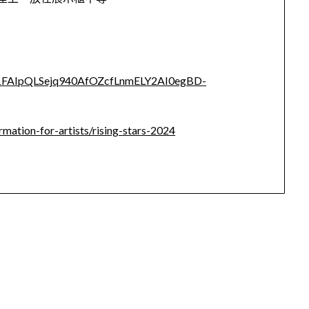
/e/1FAIpQLSejq940AfOZcfLnmELY2AI0egBD-
mation-for-artists/rising-stars-2024