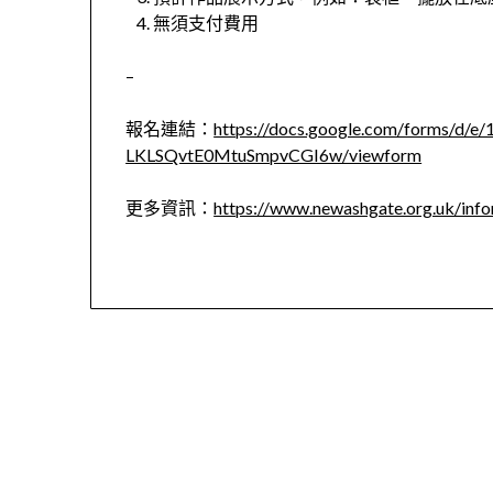
無須支付費用
–
報名連結：
https://docs.google.com/forms/d
LKLSQvtE0MtuSmpvCGI6w/viewform
更多資訊：
https://www.newashgate.org.uk/infor