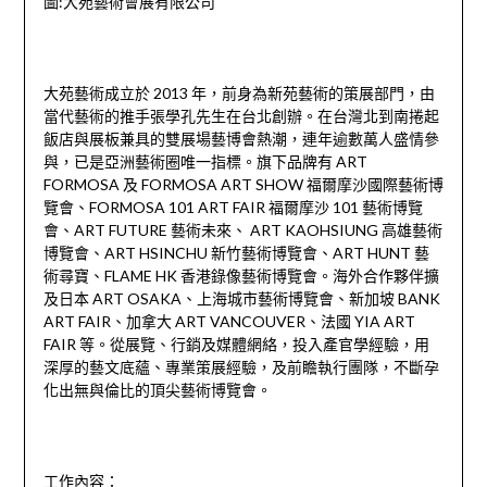
圖:大苑藝術會展有限公司
大苑藝術成立於 2013 年，前身為新苑藝術的策展部門，由
當代藝術的推手張學孔先生在台北創辦。在台灣北到南捲起
飯店與展板兼具的雙展場藝博會熱潮，連年逾數萬人盛情參
與，已是亞洲藝術圈唯一指標。旗下品牌有 ART
FORMOSA 及 FORMOSA ART SHOW 福爾摩沙國際藝術博
覽會、FORMOSA 101 ART FAIR 福爾摩沙 101 藝術博覽
會、ART FUTURE 藝術未來、 ART KAOHSIUNG 高雄藝術
博覽會、ART HSINCHU 新竹藝術博覽會、ART HUNT 藝
術尋寶、FLAME HK 香港錄像藝術博覽會。海外合作夥伴擴
及日本 ART OSAKA、上海城市藝術博覽會、新加坡 BANK
ART FAIR、加拿大 ART VANCOUVER、法國 YIA ART
FAIR 等。從展覽、行銷及媒體網絡，投入產官學經驗，用
深厚的藝文底蘊、專業策展經驗，及前瞻執行團隊，不斷孕
化出無與倫比的頂尖藝術博覽會。
工作內容：