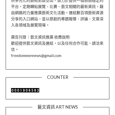
供多元化的藝術對談空間，致力於提供一個自由穩定的
平台，定期轉貼展覽、比賽、藝文相關的最新資訊，藉
由網路的力量推廣藝術文化活動。連結數百項藝術資源
分享的入口網站，並以原創的專題報導、評論、文章深
入各領域及展覽現場。
廣告刊登｜藝文資訊推廣 收費說明
歡迎提供藝文資訊及連結，以及任何合作可能，請洽來
信。
freedommennews@gmail.com
COUNTER
藝文資訊 ART NEWS