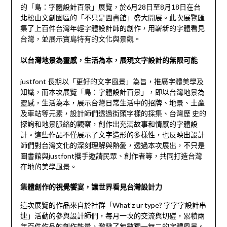
的「島：字體設計百景」展覽，於6月28日至8月18日在台
北松山文創園區的「不只是圖書館」盛大開展。此次展覽匯
集了上百件台灣年輕字體設計師的創作，用嶄新的字體看見
台灣，並展示寶島特有的文化與景觀。
以台灣地景為靈感，生活為本，展現文字設計的無限可能
justfont 長期以「更好的文字風景」為旨，推廣字體美學及
知識，而本次展覽「島：字體設計百景」，即以台灣地景為
靈感，生活為本，展示台灣日常生活中的招牌、地景、土產
及車站等元素，設計師們透過街頭字樣的採集、台灣歷 史的
探詢和地景脈絡的觀察，創作出充滿故事和情感的字體設
計。這些作品不僅展示了文字造形的多樣性，也反映出設計
師們對台灣文化的深刻理解與熱愛，透過本次展出，不只是
圖書館與justfont攜手邀請民眾、創作者等，共同打造台灣
在地的美學風景。
集體創作的視覺饗宴，讓世界看見台灣設計力
這次展覽的作品來自於社群「What’z ur type? 字字字設計串
連」活動的參與設計師們，每月一次的交流與切磋，累積兩
年百件作品的創作能量，激發了無數獨一無二的字體風景。