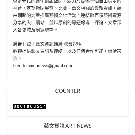
供多元化的藝術對談空間，致力於提供一個自由穩定的
平台，定期轉貼展覽、比賽、藝文相關的最新資訊，藉
由網路的力量推廣藝術文化活動。連結數百項藝術資源
分享的入口網站，並以原創的專題報導、評論、文章深
入各領域及展覽現場。
廣告刊登｜藝文資訊推廣 收費說明
歡迎提供藝文資訊及連結，以及任何合作可能，請洽來
信。
freedommennews@gmail.com
COUNTER
藝文資訊 ART NEWS