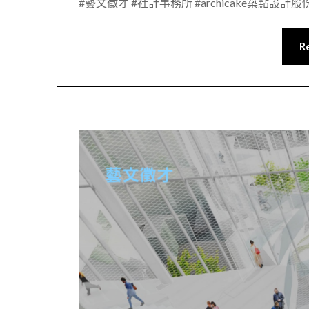
#藝文徵才 #社計事務所 #archicake築點設計
R