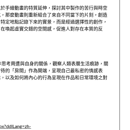
注於手繪動畫的特質延伸，探討其中製作的苦行與時空
式，那麼動畫則重新組合了來自不同當下的片刻，創造
在特定地點記錄下來的實景，而是經過選擇性的創作，
旨在喚起虛實交錯的空間感，促進人對存在本質的反
作思考周遭與自身的關係，觀察人類表層生活痕跡，關
常待的「房間」作為開端，呈現自己最私密的情感表
趣，以及如何將內心的行為呈現在作品和日常環境之對
px?ddlLang=zh-