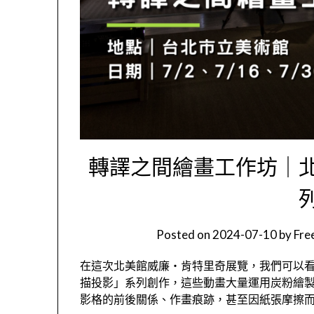
轉譯之間繪畫工作坊｜
Posted on
2024-07-10
by
Fr
在這次北美館威廉‧肯特里奇展覽，我們可以看
描投影」系列創作，這些動畫大量運用炭粉繪
影格的前後關係、作畫痕跡，甚至因紙張摩擦