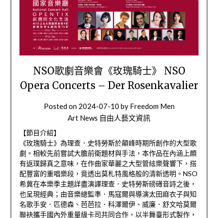
NSO歌劇音樂會《玫瑰騎士》 NSO
Opera Concerts – Der Rosenkavalier
Posted on
2024-07-10
by
Freedom Men
Art News 自由人藝文資訊
【節目介紹】
《玫瑰騎士》為理查．史特勞斯於顛峰時期所創作的大型歌
劇。相較先前嘗試大膽前衛題材與手法，本作品在內涵上頗
有返璞歸真之意味，在作曲家華麗之大型管絃樂聲響下，搭
配豐富的重唱樂段，竟透出莫札特風格般的清新透明。NSO
希冀在本樂季主題詳盡演譯理查．史特勞斯磅礡音詩之後，
也呈現經典；由音樂總監準．馬寇爾與導演太田麻衣子與知
名歌手安．匹德森、芭芭拉．科澤爾伊、威廉．舒文哈莫爾
聯袂攜手國內外重量級卡司共同合作，以半舞臺形式製作，