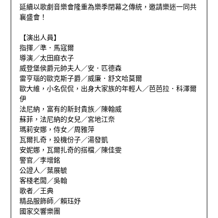
延續以歌劇音樂會隆重為樂季閉幕之傳統，邀請樂迷一同共
襄盛會！
【演出人員】
指揮／準．馬寇爾
導演／太田麻衣子
威登堡侯爵元帥夫人／安．匹德森
雷亨瑙的歐克斯子爵／威廉．舒文哈莫爾
歐大維，小名侃侃，出身大家族的年輕人／芭芭拉．科澤爾
伊
法尼納，富有的新封貴族／陳翰威
蘇菲，法尼納的女兒／宮地江奈
瑪莉安娜，侍女／周雅萍
瓦爾扎奇，投機份子／湯發凱
安妮娜，瓦爾扎奇的搭檔／陳佳雯
警官／李增銘
公證人／葉展毓
客棧老闆／吳翰
歌者／王典
精品服飾師／賴珏妤
國家交響樂團