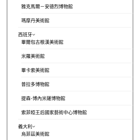
雅克馬爾－安德烈博物館
瑪摩丹美術館
西班牙
畢爾包古根漢美術館
米羅美術館
畢卡索美術館
普拉多博物館
提森-博內米薩博物館
索菲婭王后國家藝術中心博物館
義大利
烏菲茲美術館