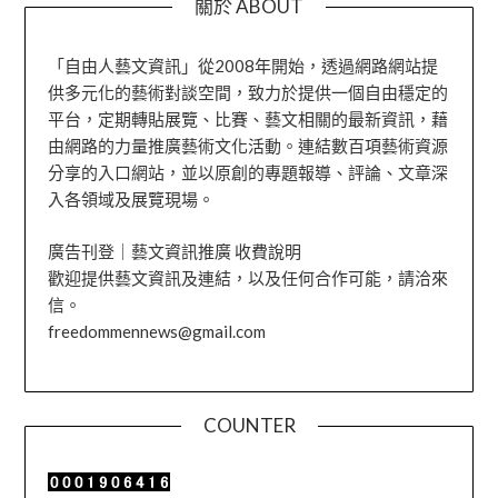
關於 ABOUT
「自由人藝文資訊」從2008年開始，透過網路網站提
供多元化的藝術對談空間，致力於提供一個自由穩定的
平台，定期轉貼展覽、比賽、藝文相關的最新資訊，藉
由網路的力量推廣藝術文化活動。連結數百項藝術資源
分享的入口網站，並以原創的專題報導、評論、文章深
入各領域及展覽現場。
廣告刊登｜藝文資訊推廣 收費說明
歡迎提供藝文資訊及連結，以及任何合作可能，請洽來
信。
freedommennews@gmail.com
COUNTER