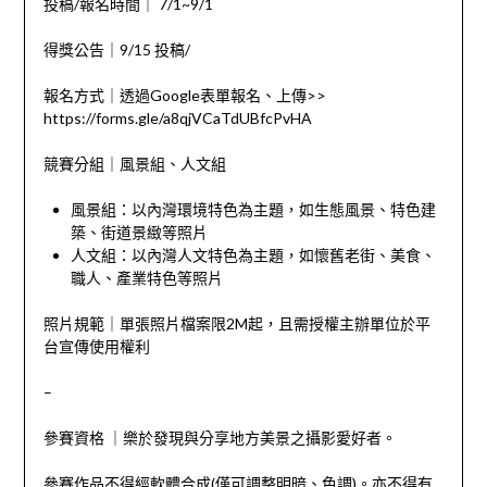
投稿/報名時間｜ 7/1~9/1
得獎公告｜9/15 投稿/
報名方式｜透過Google表單報名、上傳>>
https://forms.gle/a8qjVCaTdUBfcPvHA
競賽分組｜風景組、人文組
風景組：以內灣環境特色為主題，如生態風景、特色建
築、街道景緻等照片
人文組：以內灣人文特色為主題，如懷舊老街、美食、
職人、產業特色等照片
照片規範｜單張照片檔案限2M起，且需授權主辦單位於平
台宣傳使用權利
–
參賽資格 ｜樂於發現與分享地方美景之攝影愛好者。
參賽作品不得經軟體合成(僅可調整明暗、色調)。亦不得有