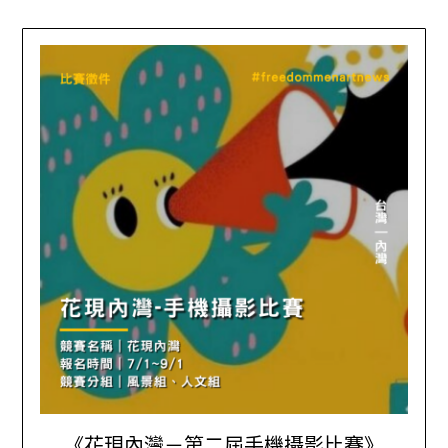
《花現內灣－第二屆手機攝影比賽》