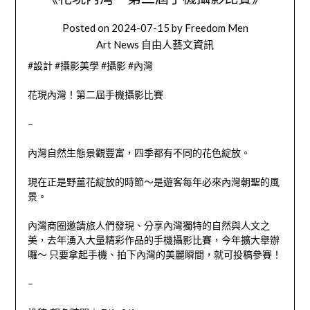
Posted on
2024-07-15
by
Freedom Men
Art News 自由人藝文資訊
#設計 #攝影美學 #攝影 #內灣
花現內灣！第二屆手機攝影比賽
–
內灣自然生態景觀豐富，四季都有不同的花色綻放。
現在正是野薑花綻放的時節～是遊客每年必來內灣朝聖的風
景。
內灣商圈邀請旅人們發現、分享內灣獨特的自然與人文之
美，去年湧入大量精彩作品的手機攝影比賽，今年擴大舉辦
囉～ 只要拿起手機、拍下內灣的美麗瞬間，就可投稿參賽！
–