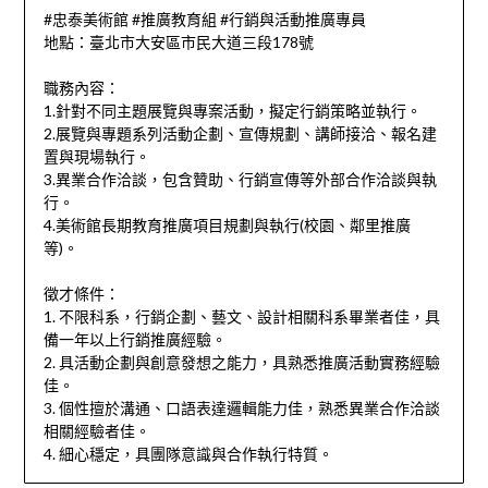
#忠泰美術館 #推廣教育組 #行銷與活動推廣專員
地點：臺北市大安區市民大道三段178號
職務內容：
1.針對不同主題展覽與專案活動，擬定行銷策略並執行。
2.展覽與專題系列活動企劃、宣傳規劃、講師接洽、報名建
置與現場執行。
3.異業合作洽談，包含贊助、行銷宣傳等外部合作洽談與執
行。
4.美術館長期教育推廣項目規劃與執行(校園、鄰里推廣
等)。
徵才條件：
1. 不限科系，行銷企劃、藝文、設計相關科系畢業者佳，具
備一年以上行銷推廣經驗。
2. 具活動企劃與創意發想之能力，具熟悉推廣活動實務經驗
佳。
3. 個性擅於溝通、口語表達邏輯能力佳，熟悉異業合作洽談
相關經驗者佳。
4. 細心穩定，具團隊意識與合作執行特質。