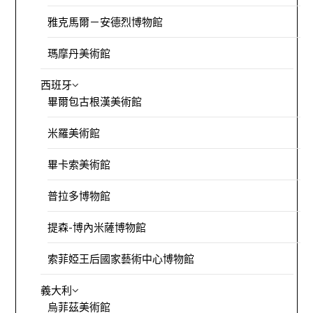
雅克馬爾－安德烈博物館
瑪摩丹美術館
西班牙
畢爾包古根漢美術館
米羅美術館
畢卡索美術館
普拉多博物館
提森-博內米薩博物館
索菲婭王后國家藝術中心博物館
義大利
烏菲茲美術館