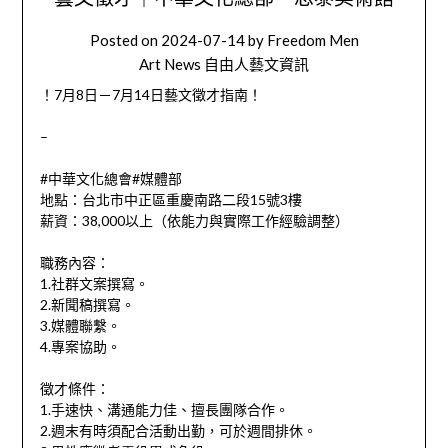
Posted on
2024-07-14
by
Freedom Men
Art News 自由人藝文資訊
！7月8日－7月14日藝文徵才指南！
–
#中華文化總會#媒體部
地點：台北市中正區重慶南路二段15號3樓
薪資：38,000以上（依能力與實際工作經驗調整）
職務內容：
1.社群文案撰寫。
2.新聞稿撰寫。
3.媒體聯繫。
4.專案協助。
徵才條件：
1.手速快、溝通能力佳、擅長團隊合作。
2.週末有時須配合活動出勤，可於週間排休。