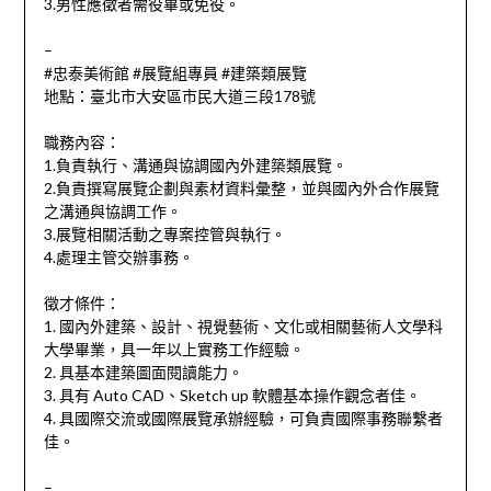
3.男性應徵者需役畢或免役。
–
#忠泰美術館 #展覽組專員 #建築類展覽
地點：臺北市大安區市民大道三段178號
職務內容：
1.負責執行、溝通與協調國內外建築類展覽。
2.負責撰寫展覽企劃與素材資料彙整，並與國內外合作展覽
之溝通與協調工作。
3.展覽相關活動之專案控管與執行。
4.處理主管交辦事務。
徵才條件：
1. 國內外建築、設計、視覺藝術、文化或相關藝術人文學科
大學畢業，具一年以上實務工作經驗。
2. 具基本建築圖面閱讀能力。
3. 具有 Auto CAD、Sketch up 軟體基本操作觀念者佳。
4. 具國際交流或國際展覽承辦經驗，可負責國際事務聯繫者
佳。
–