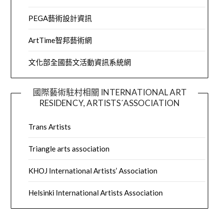
PEGA藝術設計資訊
ArtTime智邦藝術網
文化部全國藝文活動資訊系統網
國際藝術駐村相關 INTERNATIONAL ART
RESIDENCY, ARTISTS´ASSOCIATION
Trans Artists
Triangle arts association
KHOJ International Artists’ Association
Helsinki International Artists Association