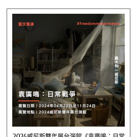
2024威尼斯雙年展台灣館《袁廣鳴：日常