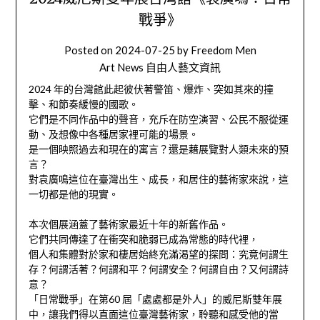
戰爭》
Posted on
2024-07-25
by
Freedom Men
Art News 自由人藝文資訊
2024 年的台灣館此起彼伏著警笛、爆炸、突如其來的撞
擊、和節奏緩慢的國歌。
它們是不同作品中的聲音，充斥在防空演習、公民不服從運
動、及想像中各種居家裡可能的場景。
是一個映照過去和現在的寓言？還是藉展覽對人類未來的預
言？
對袁廣鳴這位在臺灣出生、成長，和居住的藝術家來說，這
一切都是他的現實。
本次個展涵蓋了藝術家最近十年的新舊作品。
它們共同傳達了在衝突和脆弱已成為常態的時代裡，
個人和集體對於家和棲居始終充滿渴望的探問：究竟何謂生
存？何謂活著？何謂和平？何謂安全？何謂自由？又何謂詩
意？
「日常戰爭」在第60 屆「處處都是外人」的威尼斯雙年展
中，讓我們得以直面這位臺灣藝術家，聆聽和感受他的當