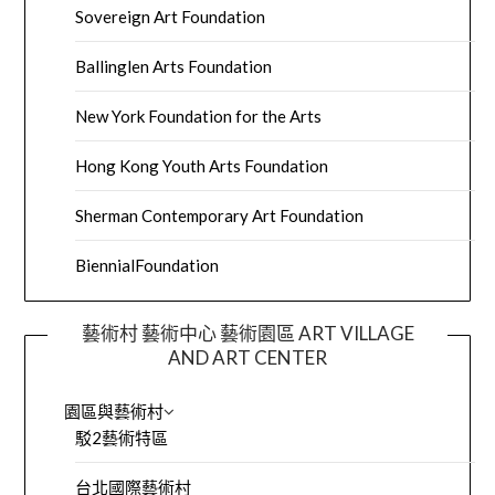
Sovereign Art Foundation
Ballinglen Arts Foundation
New York Foundation for the Arts
Hong Kong Youth Arts Foundation
Sherman Contemporary Art Foundation
BiennialFoundation
藝術村 藝術中心 藝術園區 ART VILLAGE
AND ART CENTER
園區與藝術村
駁2藝術特區
台北國際藝術村