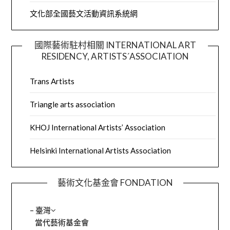
文化部全國藝文活動資訊系統網
國際藝術駐村相關 INTERNATIONAL ART
RESIDENCY, ARTISTS´ASSOCIATION
Trans Artists
Triangle arts association
KHOJ International Artists’ Association
Helsinki International Artists Association
藝術文化基金會 FONDATION
– 臺灣
當代藝術基金會