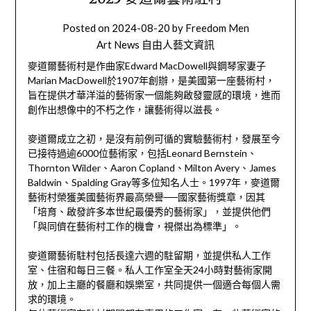
Posted on
2024-08-20
by
Freedom Men
Art News 自由人藝文資訊
麥道爾藝術村是作曲家Edward MacDowell與鋼琴家妻子
Marian MacDowell於1907年創辦，是美國第一座藝術村，
旨在提供才華洋溢的藝術家一個能夠啟發靈感的環境，進而
創作出想像中的不朽之作，讓藝術得以滋長。
麥道爾成立之初，是沒有前例可循的實驗藝術村，發展至今
已接待過逾6000位藝術家，包括Leonard Bernstein、
Thornton Wilder、Aaron Copland、Milton Avery、James
Baldwin、Spalding Gray等多位知名人士。1997年，麥道爾
藝術村榮獲美國藝術界最高榮譽──國家藝術獎章，因其
「培育、啟發許多本世紀最優秀的藝術家」，並提供他們
「與同儕在藝術村工作的機會，視傑出為標準」。
麥道爾藝術駐村包括長達六週的駐留期，並提供私人工作
室、住宿和每日三餐。私人工作室全天24小時對藝術家開
放，加上主廳的餐廳和娛樂室，共同提供一個適合每個人需
求的環境。