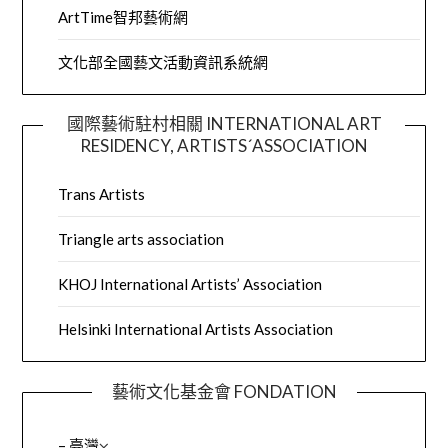
ArtTime智邦藝術網
文化部全國藝文活動資訊系統網
國際藝術駐村相關 INTERNATIONAL ART
RESIDENCY, ARTISTS´ASSOCIATION
Trans Artists
Triangle arts association
KHOJ International Artists’ Association
Helsinki International Artists Association
藝術文化基金會 FONDATION
– 臺灣