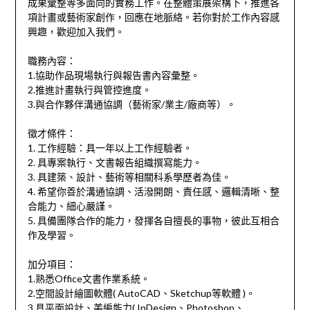
成果彙整等多面向的實務工作。在整體策展架構下，推進各
項計畫或藝術家創作，回應在地脈絡。若你對於工作內容感
興趣，歡迎加入我們。
職務內容：
1.協助作品現場執行與報告書內容彙整。
2.推進計畫執行與管控進度。
3.與合作夥伴溝通協調（藝術家/業主/廠商等）。
徵才條件：
1. 工作經驗：具一年以上工作經驗者。
2. 具專案執行、文書報告組織撰寫能力。
3. 具建築、設計、藝術等相關科系學歷者為佳。
4. 希望你善於溝通協調、活潑開朗、責任感、邏輯清晰、整
合能力、細心嚴謹。
5. 具備團隊合作的能力，發揮各自擅長的事物，彼此互相合
作及學習。
加分項目：
1.熟悉Office文書作業系統。
2.空間設計繪圖軟體( AutoCAD、Sketchup等軟體 )。
3.具平面設計、美編能力( InDesign、Photoshop、