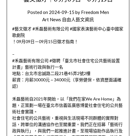
Posted on
2024-09-15
by
Freedom Men
Art News 自由人藝文資訊
#藝文徵才 #禾磊藝術有限公司 #國家表演藝術中心臺中國家
歌劇院
！09月09日－09月15日徵才指南！
–
#禾磊藝術有限公司 #徵聘「臺北市社會住宅公共藝術設置
計畫」藝術行政與執行一名
地點：台北市忠誠路二段21巷45弄2號2樓
薪資：月薪30000元 ~ 34000元（享勞健保，依資歷面議確
認）
禾磊藝術自2021年開始，以「我們在家We Are Home」為
題，正策劃一場在臺北市信義區廣慈博愛社會住宅的公共藝
術社會實踐。
社會住宅的公共藝術，重視與生活現場不同群體的實際對
話，跨單位的溝通協作也至關重要。我們正在招募「藝術行
政與執行」，與我們一起推進計畫，至現場協助作品執行及