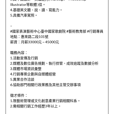
Illustrator等軟體 )佳。
4.基礎英文聽、說、讀、寫能力。
5.具備汽車駕照。
–
#國家表演藝術中心臺中國家歌劇院 #藝術教育部 #行銷專員
地點：惠來路二段101號
薪資：月薪33000元 ~ 45000元
職務內容：
1.活動宣傳及行銷
2.媒體及數位廣告規劃、執行控管、成效追蹤及數據分析
3.媒體市場資訊彙整
4.行銷專案企劃與自媒體經營
5.異業合作洽談
6.協助部門相關行政業務及其他主管交辦事項
徵才條件：
1.限藝術管理或文化創意產業行銷相關科系。
2.需相關行銷工作經歷3年以上。