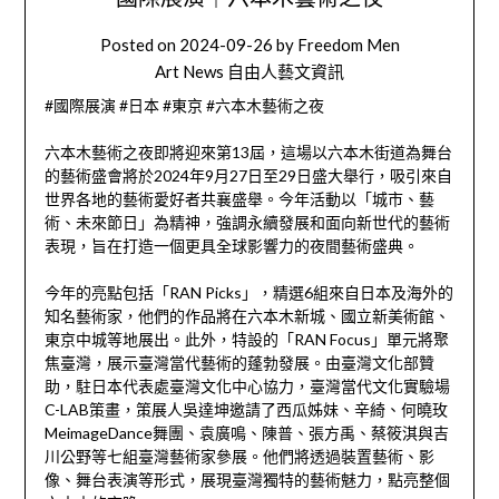
Posted on
2024-09-26
by
Freedom Men
Art News 自由人藝文資訊
#國際展演 #日本 #東京 #六本木藝術之夜
六本木藝術之夜即將迎來第13屆，這場以六本木街道為舞台
的藝術盛會將於2024年9月27日至29日盛大舉行，吸引來自
世界各地的藝術愛好者共襄盛舉。今年活動以「城市、藝
術、未來節日」為精神，強調永續發展和面向新世代的藝術
表現，旨在打造一個更具全球影響力的夜間藝術盛典。
今年的亮點包括「RAN Picks」，精選6組來自日本及海外的
知名藝術家，他們的作品將在六本木新城、國立新美術館、
東京中城等地展出。此外，特設的「RAN Focus」單元將聚
焦臺灣，展示臺灣當代藝術的蓬勃發展。由臺灣文化部贊
助，駐日本代表處臺灣文化中心協力，臺灣當代文化實驗場
C-LAB策畫，策展人吳達坤邀請了西瓜姊妹、辛綺、何曉玫
MeimageDance舞團、袁廣鳴、陳普、張方禹、蔡筱淇與吉
川公野等七組臺灣藝術家參展。他們將透過裝置藝術、影
像、舞台表演等形式，展現臺灣獨特的藝術魅力，點亮整個