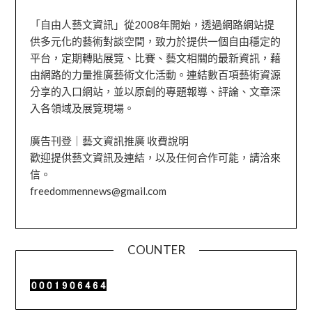
「自由人藝文資訊」從2008年開始，透過網路網站提
供多元化的藝術對談空間，致力於提供一個自由穩定的
平台，定期轉貼展覽、比賽、藝文相關的最新資訊，藉
由網路的力量推廣藝術文化活動。連結數百項藝術資源
分享的入口網站，並以原創的專題報導、評論、文章深
入各領域及展覽現場。
廣告刊登｜藝文資訊推廣 收費說明
歡迎提供藝文資訊及連結，以及任何合作可能，請洽來
信。
freedommennews@gmail.com
COUNTER