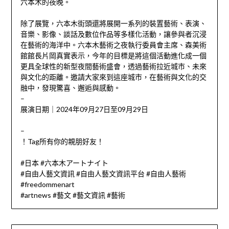
六本木的夜晚。
除了展覽，六本木街頭還將展開一系列的裝置藝術、表演、
音樂、影像、談話及數位作品等多樣化活動，讓參與者沉浸
在藝術的海洋中。六本木藝術之夜執行委員會主席、森美術
館館長片岡真實表示，今年的目標是將這個活動進化成一個
更具全球性的新型夜間藝術盛會，透過藝術拉近城市、未來
與文化的距離。邀請大家來到這座城市，在藝術與文化的交
融中，發現驚喜、邂逅與感動。
–
展演日期｜2024年09月27日至09月29日
–
！Tag所有你的親朋好友！
#日本 #六本木アートナイト
#自由人藝文資訊 #自由人藝文資訊平台 #自由人藝術
#freedommenart
#artnews #藝文 #藝文資訊 #藝術