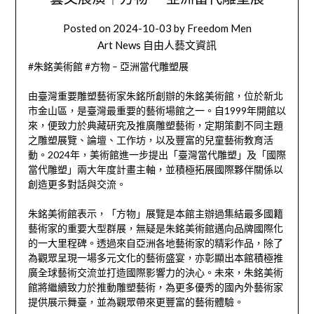
Posted on
2024-10-03
by
Freedom Men
Art News 自由人藝文資訊
#朱銘美術館 #方物 – 亞洲當代雕塑展
由臺灣重要雕塑藝術家朱銘所創辦的朱銘美術館，位於新北
市金山區，是臺灣最重要的藝術場館之一。自1999年開館以
來，便致力於典藏研究及推廣雕塑藝術，定期策劃不同主題
之雕塑展覽、論壇、工作坊，以及豐富的兒童藝術教育活
動。2024年，美術館進一步提出「臺灣當代雕塑」及「國際
當代雕塑」兩大年度計畫主軸，並積極拓展國際夥伴關係以
創造更多對話與交流。
朱銘美術館表示，「方物」展覽是本館主辦過集結最多國籍
藝術家的重要大型群展，無疑是朱銘美術館邁向品牌國際化
的一大里程碑。透過來自亞洲各地藝術家的精彩作品，除了
為觀眾呈現一場多元文化的藝術盛宴，亦彰顯出本館積極推
廣全球藝術交流並打造國際影響力的決心。未來，朱銘美術
館將繼續致力於推動雕塑藝術，為更多優秀的國內外藝術家
提供展示舞臺，並為觀眾帶來更豐富的藝術體驗。