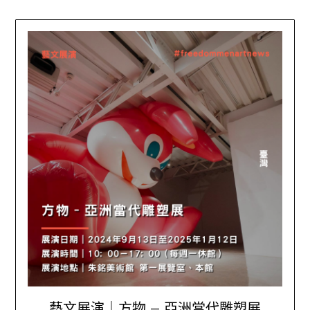
藝文展演｜方物 – 亞洲當代雕塑展