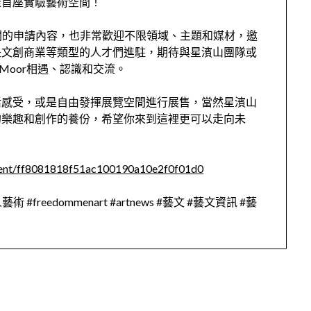
隆首座實驗藝術空間！
港相關的申請內容，也非常歡迎不限領域、主題和媒材，邀
是文創商業等類型的人才們進駐，期待與星濱山團隊或
 Moor相遇、認識和交流。
活感受，或是自由發揮展覽空間進行展售，當然星濱山
的樂趣和創作的養份，希望你來到這裡更可以走向未
content/ff8081818f51ac100190a10e2f0f01d0
reedommenart #artnews #藝文 #藝文資訊 #藝