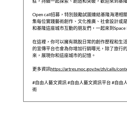
駐，持續一起探索、創造和突破，歡迎來到基
Open call招募，特別鼓勵試圖連結基隆海
集每位實踐藝術創作、文化推廣、社會設計或
和基隆這座城市互動的朋友們，一起來到Space
在這裡，你可以擁有跳脫日常的創作歷程和生
的宣傳平台也會為你增加行銷曝光，除了旅行
來，展現你和這座城市的記憶。
更多資訊
https://artres.moc.gov.tw/zh/calls/
#自由人藝文資訊 #自由人藝文資訊平台 #自由人藝術 #f
術