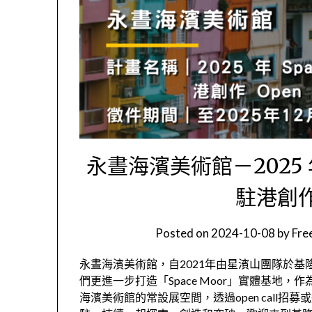
永晝海濱美術館－2025 年
駐港創作 
Posted on
2024-10-08
by
Fr
永晝海濱美術館，自2021年由星濱山團隊於
們更進一步打造「Space Moor」實體基地
海濱美術館的常設展空間，透過open call