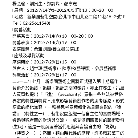
楊弘瑜、劉寅生、鄭詩雋、顏寧志
l 展期：2012/7/14(六)~2012/8/5(日) 13：00~20：00
l 地點：新樂園藝術空間(台北市中山北路二段11巷15~2號1F
Tel：02-25611548)
l 開幕活動
開幕茶會：2012/7/14(六) 18：00~20：00
開幕表演：2012/7/14(六) 19：00
表演團體：桑雅劇團(獨立概念演出)
l 座談及導覽活動
座談時間：2012/7/29(日) 15：00
與會人：趙世琛(藝術家)、陳泰松(藝評家)、參展藝術家
導覽活動：2012/7/29(日) 17：00
二○一二年七月，新樂園藝術空間將正式邁入第十期運作，
藝術介於詭譎、詭辯、詭計之間的發酵，亦正在發生。策展
人黃盟欽提出「『詭』（peculiarity）意指一些無法被世俗
界定的特性與特質。用來形容藝術創作者的思考脈絡，形式
語彙的變化無窮 ，一種將思考意境轉化為具體有形的『詭
譎』（特性之一）；藝術家間組織一個自主性的實驗場域，
透過與觀者間的對話與交流，一處充滿個體表述的藝術發聲
(生)地，這是一股瀰漫著當代思潮與言論自由的「詭辯」
（特質之一）；然而，藉由時代性的歷程，許多精彩萬千的