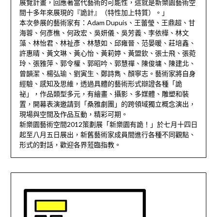
展覽計畫，回應著當代藝術的可能性，這就是新樂園藝術空
間十多年來展現的『詭計』（特性加上特質）。」
本次參展的藝術家有：Adam Dupuis、王蕾瑩、王鼎超、甘
海蓉、何彥樵、何政宏、吳妍儀、吳芳義、李依樺、林文
藻、林怡君、林祉彥、林慧如、邱雍晉、范晏暖、莊培鑫、
許惠晴、黃文琳、黃心怡、黃莉婷、黃盟欽、張士飛、張菀
玲、張雅萍、郭令權、郭昭吟、郭慧禪、陳俊墉、陳建北、
曾韻潔、楊弘瑜、劉寅生、鄭詩雋、顏寧志。藝術家將自身
經驗、感知及思維，透過具體的藝術形式辯證各種「詭
祕」，作品類型多元，有繪畫、攝影、多媒體、雕塑和裝
置，開幕表演邀請到「桑雅劇團」的跨領域獨立概念演出，
現場與空間及作品互動，精彩可期。
新樂園藝術空間2012策劃展「新樂園有詭！」於七月十四日
起至八月五日展出，新舊藝術家成員間進行各種不同觀點、
形式的對話，歡迎各界蒞臨指教。