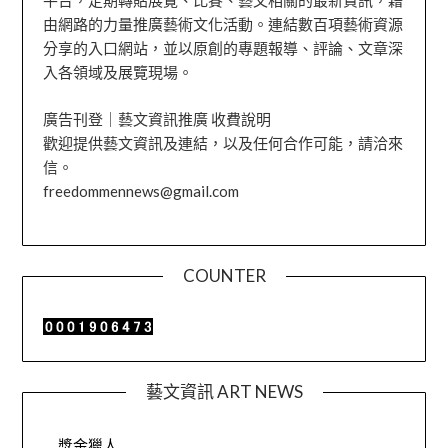
平台，定期轉貼展覽、比賽、藝文相關的最新資訊，藉
由網路的力量推廣藝術文化活動。連結數百項藝術資源
分享的入口網站，並以原創的專題報導、評論、文章深
入各領域及展覽現場。
廣告刊登｜藝文資訊推廣 收費說明
歡迎提供藝文資訊及連結，以及任何合作可能，請洽來
信。
freedommennews@gmail.com
COUNTER
藝文資訊 ART NEWS
獎金獵人