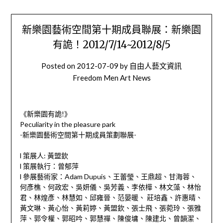
新樂園藝術空間第十期成員聯展：新樂園
有詭！2012/7/14~2012/8/5
Posted on
2012-07-09
by
自由人藝文資訊
Freedom Men Art News
《新樂園有詭!》
Peculiarity in the pleasure park
-新樂園藝術空間第十期成員策劃聯展-
l 策展人: 黃盟欽
l 策展執行：曾郁萍
l 參展藝術家：Adam Dupuis、王蕾瑩、王鼎超、甘海蓉、
何彥樵、何政宏、吳妍儀、吳芳義、李依樺、林文藻、林怡
君、林煌彥、林慧如、邱雍晉、范晏暖、 莊培鑫、許惠晴、
黃文琳、黃心怡、黃莉婷、黃盟欽、張士飛、張菀玲、張雅
萍、郭令權、郭昭吟、郭慧禪、陳俊墉、陳建北、曾韻潔、