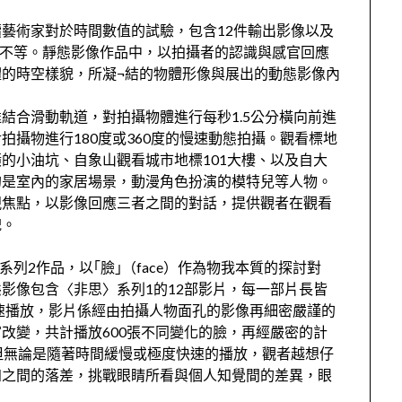
藝術家對於時間數值的試驗，包含12件輸出影像以及
分鐘不等。靜態影像作品中，以拍攝者的認識與感官回應
的時空樣貌，所凝¬結的物體形像與展出的動態影像內
結合滑動軌道，對拍攝物體進行每秒1.5公分橫向前進
攝物進行180度或360度的慢速動態拍攝。觀看標地
的小油坑、自象山觀看城市地標101大樓、以及自大
的是室內的家居場景，動漫角色扮演的模特兒等人物。
視焦點，以影像回應三者之間的對話，提供觀者在觀看
貌。
系列2作品，以｢臉｣（face）作為物我本質的探討對
影像包含〈非思〉系列1的12部影片，每一部片長皆
快速播放，影片係經由拍攝人物面孔的影像再細密嚴謹的
改變，共計播放600張不同變化的臉，再經嚴密的計
但無論是隨著時間緩慢或極度快速的播放，觀者越想仔
知之間的落差，挑戰眼睛所看與個人知覺間的差異，眼