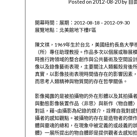
Posted on
2012-08-20
by
自由
開幕時間：展期：2012-08-18 – 2012-09-30
展覽地點：北美館地下樓F區
陳文祺，1969年生於台北，美國紐約長島大
（所）專任助理教授。作品多次以個展或聯展
時進行跨領域的整合創作與公共藝術及空間設
像以及錄像藝術表現，主要關注人類軀殼背後
真實，以影像技術表現時間值存在的影響因素
而思考人類精神與物質間的存在哲學關係。
影像揭露的是被拍攝物的外在形體以及其拍攝
與動態影像裝置作品〈非思〉與新作〈物自體
對話，藉¬由攝影為紀錄的媒介，詮釋自我對感
攝者的感知觀點。被攝物的存在是造物者的傑作
體與靈魂的總和，在現象中被定義的或歧義的
體》一展所提出的物自體即是提供觀者去感知拍