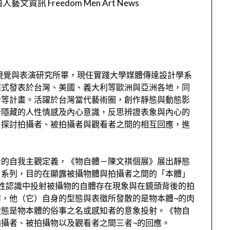
人藝文資訊 Freedom Men Art News
學視覺與表演研究所畢，現任實踐大學媒體傳達設計學系
模式發表於台灣、美國、義大利等歐洲與亞洲各地，同
計等計畫。活躍於台灣當代藝術圈，創作靜態與動態影
所隱藏的人性情感及內心意識，反思辨證表象與內心的
，探討拍攝者、被拍攝者與觀看者之間的相互回應，進
者的自我主觀定義，《物自體－陳文祺個展》展出靜態
〉系列，目的在顯露被攝物體與拍攝者之間的「本體」
性認識中投射被攝物的自體存在現象與在鏡頭背後的拍
，他（它）自身的型態與表徵所發散的是物本體¬的肉
狀態是物本體的俗事之名或感知者的意象投射。《物自
攝者、被拍攝物以及觀看者之間三者¬的回應。