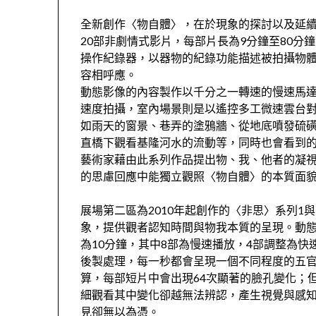
全新創作〈物自體〉，在於現象的探討以及延續
20部非劇情式影片，每部片長為9分鐘至80
操作紀錄器，以器物的紀錄功能描述被拍攝物體
容相呼應。
動態影像的內容製作以千分之一轉速的慢速馬達
速度拍攝，室內場景則是以遙控多工微速雲台對拍
如雨天的窗景、巷弄的塗鴉牆、從地底噴發硫磺
直橋下觀看基隆河水的流動等，同時也會看到
藝術家藉由此系列作品提出物、我、他者的凝
的思慮回應中能獨立觀照〈物自體〉的本質面
展場第二區為2010年起創作的〈非思〉系列1與
象，提供觀者認知時間與物我本質的呈現。動態
為10分鐘，其中8部為慢速播放，4部調整為
後製處理，每一秒都會呈現一個不同程度的五官
算，每部短片中會出現64次顯著的臉孔變化；
細觀看其中變化卻越無法辨認，產生視覺與感
見卻無以為憑。