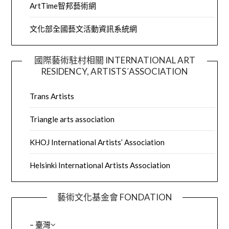
ArtTime智邦藝術網
文化部全國藝文活動資訊系統網
國際藝術駐村相關 INTERNATIONAL ART
RESIDENCY, ARTISTS´ASSOCIATION
Trans Artists
Triangle arts association
KHOJ International Artists’ Association
Helsinki International Artists Association
藝術文化基金會 FONDATION
– 臺灣