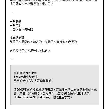
接的截取下自己看見的、想說的。
—
一些身體
一些空間
一些沒留下的時間
被光銘刻著
部份的、晃動的、散落的、安靜的、直接的、赤裸的
它們照見了你，那些你看見的。
—
許時豪 Kerr Hsu
1984年出生於台北
畢業於新竹玄奘大眾傳播學系
於2005年開始接觸戲劇與表演，這幾年來演出過許多電視劇、電
影、廣告、舞台劇等。喜好拍攝一些簡單的東西及生活瑣事。
「Stupid is as Stupid does」他的生活方式。