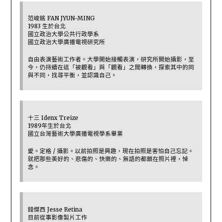
范峻銘 FAN JYUN-MING
1983 生於台北
國立政治大學公共行政學系
國立政治大學廣播電視研究所
自由表演藝術工作者。大學開始接觸表演，研究所開始攝影，至
今，仍持續在這「被觀看」與「觀看」之間轉換，探索其中的同
與不同，找尋平衡，並認識自己。
十三 Idenx Treize
1989年生於台北
國立台灣藝術大學廣播電視學系畢業
愛。定格 / 攝影。以前拍照是興趣，現在拍照是害怕自己忘記。
就把那些美好的、悲傷的、快樂的、無語的都鎖在照片裡，悼
念。
錢傑西 Jesse Retina
目前從事影像製片工作