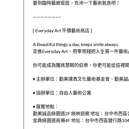
要到臨時藝廊逛逛，充沛一下藝術氣息吧！
———————–
[ Everyday Art 平價藝術商店 ]
A Beautiful things a day, keeps smile always.
走進Everyday Art，用零用錢把人生第一件藝
你可能成為獨具慧眼的伯樂，你更可能從這裡
♦ 主辦單位：勤美璞真文化藝術基金會、勤美
♦ 協辦單位：自由人藝術公寓
♦ 展覽地點：
勤美誠品綠園道2F 綠映迴廊 地址：台中市西區
金典綠園道商場4F 地址：台中市西區健行路104