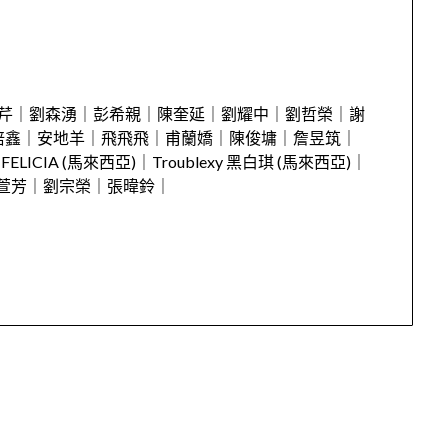
日
紫芹｜劉森湧｜彭希親｜陳奎延｜劉耀中｜劉哲榮｜謝
培鑫｜安地羊｜飛飛飛｜甫蘭嬌｜陳俊墉｜詹昱筑｜
ICIA (馬來西亞)｜Troublexy 黑白琪 (馬來西亞)｜
高萱芳｜劉宗榮｜張暐鈴｜