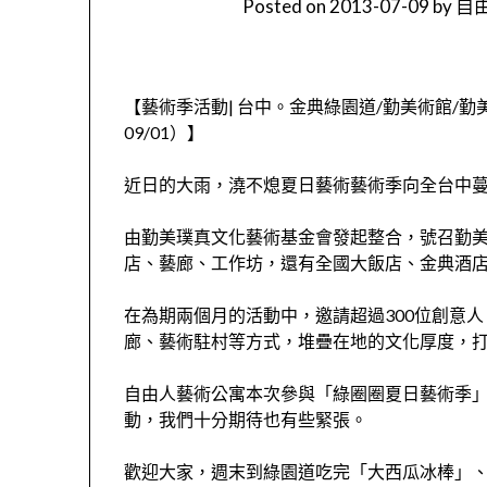
Posted on
2013-07-09
by
自由
【藝術季活動| 台中。金典綠園道/勤美術館/勤
09/01）】
近日的大雨，澆不熄夏日藝術藝術季向全台中
由勤美璞真文化藝術基金會發起整合，號召勤
店、藝廊、工作坊，還有全國大飯店、金典酒
在為期兩個月的活動中，邀請超過300位創意
廊、藝術駐村等方式，堆疊在地的文化厚度，
自由人藝術公寓本次參與「綠圈圈夏日藝術季
動，我們十分期待也有些緊張。
歡迎大家，週末到綠園道吃完「大西瓜冰棒」