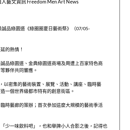
人藝文資訊 Freedom Men Art News
美誠品綠園道《綠圈圈夏日藝術祭》（07/05-
蔓延的熱情！
美誠品綠園道、金典綠園道商場及周遭上百家特色商
店等夥伴共同響應。
人，以密集的藝術裝置、展覽、活動、講座、臨時藝
打造一個世界級都市特有的創意街區。
」臨時藝廊的策辦；首次參加這麼大規模的藝術季活
、「少一味飲料吧」，也和舉牌小人合影之後，記得也