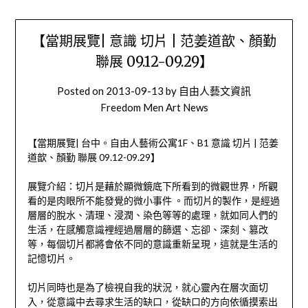
【當期展覽| 意識 切片 | 范姜道歆、顏勤
聯展 09.12-09.29】
Posted on
2013-09-13
by
自由人藝文資訊
Freedom Men Art News
【當期展覽| 台中。自由人藝術公寓1F、B1 意識 切片 | 范姜
道歆、顏勤 聯展 09.12-09.29】
展覽介紹：切片是藉於顯微鏡底下所看到的微觀世界，所觀
看的是肉眼所不能發覺的微小事件 。而切片的製作，是經過
層層的脫水、清理、浸潤、染色等等的處理，就如同人們的
生活，在感觸意識裡經過層層的篩選、忘卻、深刻、篡改
等，每個切片都將會依不同的意識重新呈現，這就是生活的
記憶切片。
切片同時也是為了檢視自我的狀況，就心靈內在層次面切
入，從意識中去尋求生活的缺口，從缺口的方向依循摸索出