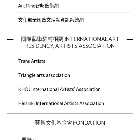
ArtTime智邦藝術網
文化部全國藝文活動資訊系統網
國際藝術駐村相關 INTERNATIONAL ART
RESIDENCY, ARTISTS´ASSOCIATION
Trans Artists
Triangle arts association
KHOJ International Artists’ Association
Helsinki International Artists Association
藝術文化基金會 FONDATION
– 臺灣