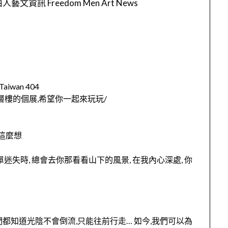
人藝文資訊 Freedom Men Art News
aiwan 404
個包含三層樓的個展,希望你一起來玩玩/
】
這麼想
迷失時, 總會去你那看看山下的風景, 在我內心深處, 你
們都知道光陰不會倒流,只能往前行走… 如今,我們可以為