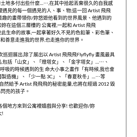
土地多付出些什麼…⋯,
在其中拾起丟棄很久的自我感
間裡遇見的每一個遇見的人、事、
物;這一回 Artist 飛飛
用可愛、童趣的畫帶領你/妳悠遊他看到的世界風景、
他遇到的
在這個三層樓的 公寓裡,一起和 Artist 飛飛
享彼此生命的故事,
一起拿著好久不見的色鉛筆、彩色筆、
和善意走進我的世界,也走進你的世界。
11 次巡迴展出,除了展出以 Artist 飛飛飛Flyflyfly 畫風最具
品,包括「山女」、「燈塔女」、「金字塔女」…⋯
、
飛在呼吸的時候遇到的生 命大小事之畫作「有時候,我也會
製造機」、「少一點 3C」、「春夏秋冬」…⋯等
給予 Artist 飛飛飛的秘密能量,也將在經過 2012 毀
成為閃亮的孩子。
各個地方來到公寓裡嬉戲與分享! 也歡迎你/妳
!