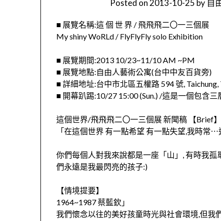
Posted on
2013-10-25
by
自由
■ 展覽名稱:這 個 世 界 / 飛飛飛二〇一三個展
My shiny WoRLd / FlyFlyFly solo Exhibition
■ 展覽期間:2013 10/23~11/10 AM ~PM
■ 展覽地點:自由人藝術公寓(台中中友百貨旁)
■ 詳細地址:台中市北區五權路 594 號, Taichung, T
■ 開幕趴踢:10/27 15:00 (Sun.) /這是一
這個世界/飛飛飛二〇一三個展 新聞稿 【Brief
「在這個世界 有一點希望 有一點失望,我時常⋯
你們每個人對我來說都是一座「山」, 有時我孤單
們永遠是我最閃亮的孩子:)
【情境提要】
1964~1987 蔡藍欽」
我們懷念以往的美好孩童時光與社會環境,
但我