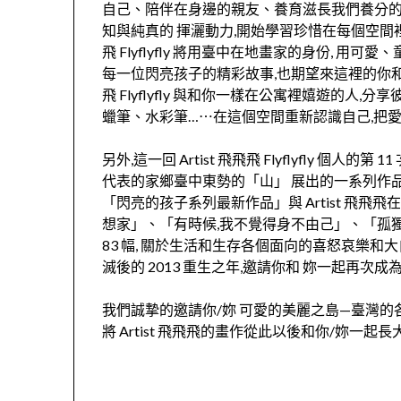
自己、陪伴在身邊的親友、
養育滋長我們養分的
知與純真的 揮灑動力,開始學習珍惜在每個空
飛 Flyflyfly 將用臺中在地畫家的身份, 
每一位閃亮孩子的精彩故事,
也期望來這裡的你和妳
飛 Flyflyfly 與和你一樣在公寓裡嬉遊的人,分
蠟筆、水彩筆…⋯在這個空間重新認識自己,
把愛
另外,這一回 Artist 飛飛飛 Flyflyfly 個人的第 
代表的家鄉臺中東勢的「山」 展出的一系列作
「閃亮的孩子系列最新作品」與 Artist 飛飛
想家」、「有時候,
我不覺得身不由己」、「孤獨
83 幅, 關於生活和生存各個面向的喜怒哀樂和大自然
滅後的 2013 重生之年,邀請你和 妳一起再次
我們誠摯的邀請你/妳 可愛的美麗之島—臺灣的
將 Artist 飛飛飛的畫作從此以後和你/妳一起長大