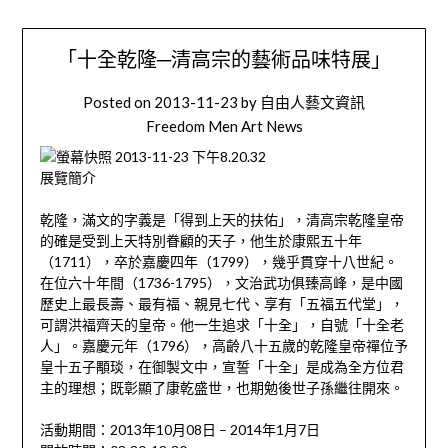
「十全乾隆─清高宗的藝術品味特展」
Posted on
2013-11-23
by
自由人藝文資訊
Freedom Men Art News
展覽簡介
乾隆，滿文的字義是「得到上天的扶佑」，清高宗乾隆皇帝
的確是受到上天特別眷顧的天子，他生於康熙五十年
（1711），卒於嘉慶四年（1799），幾乎貫穿十八世紀。
在位六十年間（1736-1795），文治武功俱臻高峰，是中國
歷史上最長壽、最有福、親見七代、享有「五福五代堂」，
可謂洪福齊天的皇帝。他一生追求「十全」，自號「十全老
人」。嘉慶元年（1796），高齡八十五歲的乾隆皇帝禪位予
皇十五子顒琰，在御製文中，宣誓「十全」是成為全方位君
主的理想；既彰顯了康乾盛世，也期勉後世子孫繼往開來。
活動期間：2013年10月08日 – 2014年1月7日