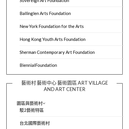
Sovereign Art Foundation
Ballinglen Arts Foundation
New York Foundation for the Arts
Hong Kong Youth Arts Foundation
Sherman Contemporary Art Foundation
BiennialFoundation
藝術村 藝術中心 藝術園區 ART VILLAGE
AND ART CENTER
園區與藝術村
駁2藝術特區
台北國際藝術村