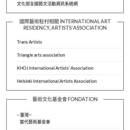
文化部全國藝文活動資訊系統網
國際藝術駐村相關 INTERNATIONAL ART
RESIDENCY, ARTISTS´ASSOCIATION
Trans Artists
Triangle arts association
KHOJ International Artists’ Association
Helsinki International Artists Association
藝術文化基金會 FONDATION
– 臺灣
當代藝術基金會