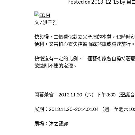
Posted on
2013-12-15
by
自由
文 / 洪千雅
快與慢，二個看似對立又矛盾的本質，也時時
便利，又害怕心靈失控轉而踩煞車或減速前行
快慢沒有一定的比例，二個藝術家各自操持著
欲速則不達的定理。
開幕茶會：2013.11.30（六）下午3:30（聖誔
展期：2013.11.20~2014.01.04 （週一至週六10:
展場：沐之藝廊