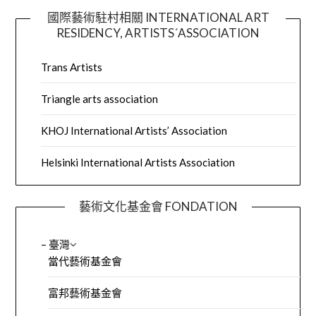
國際藝術駐村相關 INTERNATIONAL ART
RESIDENCY, ARTISTS´ASSOCIATION
Trans Artists
Triangle arts association
KHOJ International Artists’ Association
Helsinki International Artists Association
藝術文化基金會 FONDATION
– 臺灣
當代藝術基金會
富邦藝術基金會