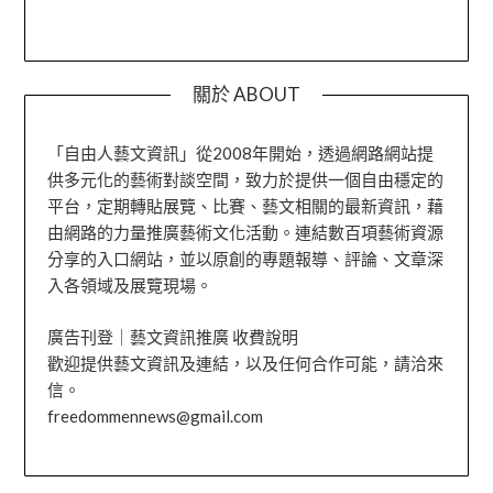
關於 ABOUT
「自由人藝文資訊」從2008年開始，透過網路網站提
供多元化的藝術對談空間，致力於提供一個自由穩定的
平台，定期轉貼展覽、比賽、藝文相關的最新資訊，藉
由網路的力量推廣藝術文化活動。連結數百項藝術資源
分享的入口網站，並以原創的專題報導、評論、文章深
入各領域及展覽現場。
廣告刊登｜藝文資訊推廣 收費說明
歡迎提供藝文資訊及連結，以及任何合作可能，請洽來
信。
freedommennews@gmail.com