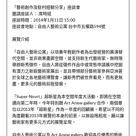
「藝術創作及駐村經驗分享」座談會
邀請座談人： 席時斌
座談時間：2014年1月11日 15:00
座談會地點：自由人藝術公寓 台中市五權路594號
展覽介紹
「自由人藝術公寓」以培養年輕創作者為出發經營的展演替
代空間，並非商業畫廊空間，並支持新生代藝術家，無時限
舉辦新秀徵件，自由人將從徵件作品中或常態申請展中挖掘
有潛力之新銳藝術家展出，並且帶領部分藝術家參與亞洲甚
於全球之各地藝術博覽會，讓新秀們被世界看見，而有更無
盡、更多元的藝術前程發展。
「Super-Novrt」超新星為本空間年度大活動，即將在空間
邁向第二年時，今年特別跟 Art Anew gallery 合作，兩個單
位以2013年「超新星」作為ㄧ年度的回顧展，希望以不同的
角度觀看2013年展覽的本身的初衷，以無設限起底，藉以讓
藝術家有更多元方式的展覽呈現。
自由人藝術公寓以及 Art Anew gallery 歡迎各位優秀的藝術