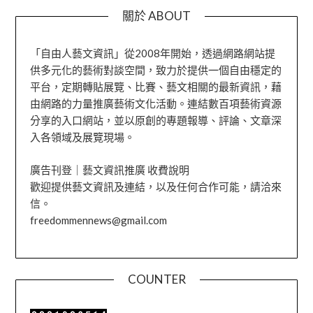
關於 ABOUT
「自由人藝文資訊」從2008年開始，透過網路網站提
供多元化的藝術對談空間，致力於提供一個自由穩定的
平台，定期轉貼展覽、比賽、藝文相關的最新資訊，藉
由網路的力量推廣藝術文化活動。連結數百項藝術資源
分享的入口網站，並以原創的專題報導、評論、文章深
入各領域及展覽現場。
廣告刊登｜藝文資訊推廣 收費說明
歡迎提供藝文資訊及連結，以及任何合作可能，請洽來
信。
freedommennews@gmail.com
COUNTER