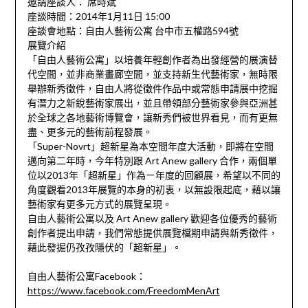
邀請座談人： 席時斌
座談時間：2014年1月11日 15:00
座談會地點：自由人藝術公寓 台中市五權路594號
展覽介紹
「自由人藝術公寓」以培養年輕創作者為出發經營的展演替
代空間，並非商業畫廊空間，並支持新生代藝術家，無時限
舉辦新秀徵件，自由人將從徵件作品中或常態申請展中挖掘
有潛力之新銳藝術家展出，並且帶領部分藝術家參與亞洲甚
於全球之各地藝術博覽會，讓新秀們被世界看見，而有更無
盡、更多元的藝術前程發展。
「Super-Novrt」超新星為本空間年度大活動，即將在空間
邁向第二年時，今年特別跟 Art Anew gallery 合作，兩個單
位以2013年「超新星」作為ㄧ年度的回顧展，希望以不同的
角度觀看2013年展覽的本身的初衷，以無設限起底，藉以讓
藝術家有更多元方式的展覽呈現。
自由人藝術公寓以及 Art Anew gallery 歡迎各位優秀的藝術
創作者提出申請，我們常態提供展覽檔期申請與新秀徵件，
藉此發掘仍孜孜隱伏的「超新星」。
自由人藝術公寓Facebook：
https://www.facebook.com/FreedomMenArt