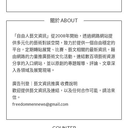
關於 ABOUT
「自由人藝文資訊」從2008年開始，透過網路網站提
供多元化的藝術對談空間，致力於提供一個自由穩定的
平台，定期轉貼展覽、比賽、藝文相關的最新資訊，藉
由網路的力量推廣藝術文化活動。連結數百項藝術資源
分享的入口網站，並以原創的專題報導、評論、文章深
入各領域及展覽現場。
廣告刊登｜藝文資訊推廣 收費說明
歡迎提供藝文資訊及連結，以及任何合作可能，請洽來
信。
freedommennews@gmail.com