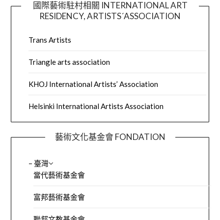
國際藝術駐村相關 INTERNATIONAL ART
RESIDENCY, ARTISTS´ASSOCIATION
Trans Artists
Triangle arts association
KHOJ International Artists’ Association
Helsinki International Artists Association
藝術文化基金會 FONDATION
– 臺灣
當代藝術基金會
富邦藝術基金會
聯邦文教基金會