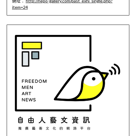
網址：
http://nepo-gallery.com/past_exhi_single.php?
item=24