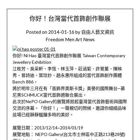
你好！台灣當代首飾創作聯展
Posted on
2014-01-16
by
自由人藝文資訊
Freedom Men Art News
你好! Ni Hao 臺灣當代首飾創作聯展 Taiwan Contemporary
Jewellery Exhibition
江枚芳、吳采軒、李恆、林玉萍、莊涵絜、許鶯薰、陳映
秀、曾詩迪、葉玟妙、趙永惠所組成的當代首飾創作團體
Bench 886，
將於明年三月在有「首飾界奧斯卡獎」美譽的國際舞台─慕
尼黑SCHMUCK當代首飾週聯合展出，
此次於NePO Gallery的展覽將掀起臺灣當代首飾藝術與國際
交流的序幕。「你好！」一聲親切的問候，邀請你細細品味
這場已經靜靜醞釀多時的美好。
展覽日期：2013/12/14~2014/01/19
展覽地點： NEPO Gallery(台北市士林區中正路213巷28號)