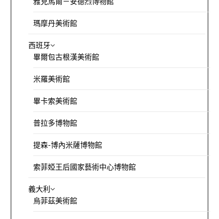
雅克馬爾－安德烈博物館
瑪摩丹美術館
西班牙
畢爾包古根漢美術館
米羅美術館
畢卡索美術館
普拉多博物館
提森-博內米薩博物館
索菲婭王后國家藝術中心博物館
義大利
烏菲茲美術館