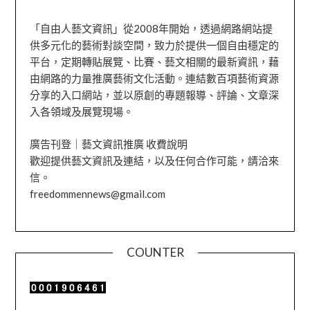
「自由人藝文資訊」從2008年開始，透過網路網站提
供多元化的藝術對談空間，致力於提供一個自由穩定的
平台，定期轉貼展覽、比賽、藝文相關的最新資訊，藉
由網路的力量推廣藝術文化活動。連結數百項藝術資源
分享的入口網站，並以原創的專題報導、評論、文章深
入各領域及展覽現場。
廣告刊登｜藝文資訊推廣 收費說明
歡迎提供藝文資訊及連結，以及任何合作可能，請洽來
信。
freedommennews@gmail.com
COUNTER