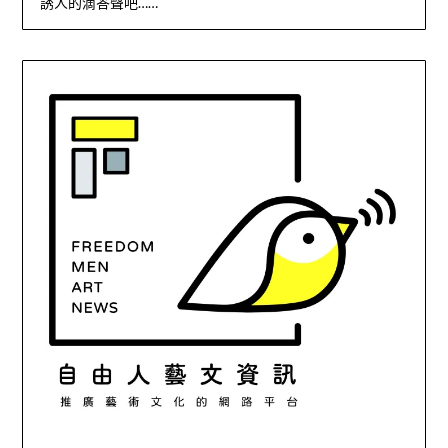
誘人的滴答聲吧……