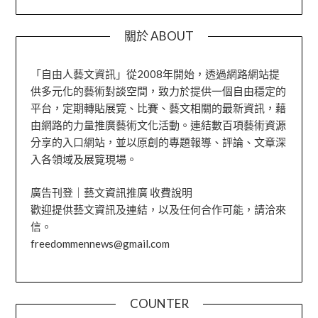
關於 ABOUT
「自由人藝文資訊」從2008年開始，透過網路網站提
供多元化的藝術對談空間，致力於提供一個自由穩定的
平台，定期轉貼展覽、比賽、藝文相關的最新資訊，藉
由網路的力量推廣藝術文化活動。連結數百項藝術資源
分享的入口網站，並以原創的專題報導、評論、文章深
入各領域及展覽現場。
廣告刊登｜藝文資訊推廣 收費說明
歡迎提供藝文資訊及連結，以及任何合作可能，請洽來
信。
freedommennews@gmail.com
COUNTER