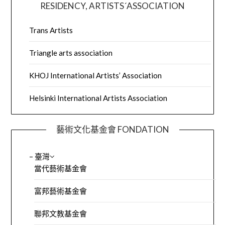
RESIDENCY, ARTISTS´ASSOCIATION
Trans Artists
Triangle arts association
KHOJ International Artists’ Association
Helsinki International Artists Association
藝術文化基金會 FONDATION
– 臺灣
當代藝術基金會
富邦藝術基金會
聯邦文教基金會