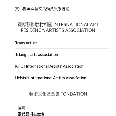
文化部全國藝文活動資訊系統網
國際藝術駐村相關 INTERNATIONAL ART
RESIDENCY, ARTISTS´ASSOCIATION
Trans Artists
Triangle arts association
KHOJ International Artists’ Association
Helsinki International Artists Association
藝術文化基金會 FONDATION
– 臺灣
當代藝術基金會