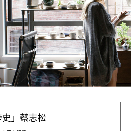
歷史」蔡志松