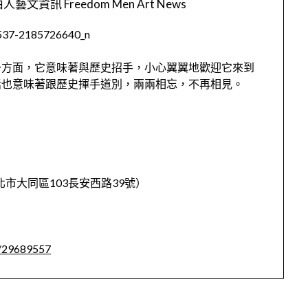
人藝文資訊 Freedom Men Art News
一方面，它意味著與歷史招手，小心翼翼地歡迎它來到
話也意味著跟歷史揮手道別，兩兩相忘，不再相見。
台北市大同區103長安西路39號）
t/29689557