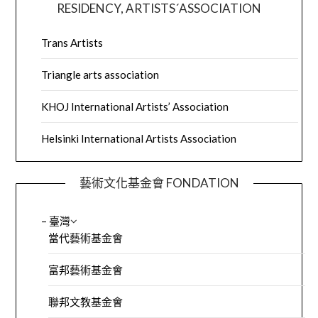
RESIDENCY, ARTISTS´ASSOCIATION
Trans Artists
Triangle arts association
KHOJ International Artists’ Association
Helsinki International Artists Association
藝術文化基金會 FONDATION
– 臺灣
當代藝術基金會
富邦藝術基金會
聯邦文教基金會