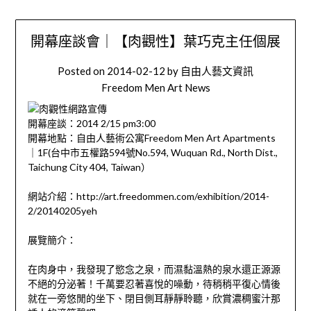
開幕座談會｜【肉觀性】葉巧克主任個展
Posted on
2014-02-12
by
自由人藝文資訊
Freedom Men Art News
開幕座談：2014 2/15 pm3:00
開幕地點：自由人藝術公寓Freedom Men Art Apartments
｜1F(台中市五權路594號No.594, Wuquan Rd., North Dist.,
Taichung City 404, Taiwan）
網站介紹：http://art.freedommen.com/exhibition/2014-
2/20140205yeh
展覽簡介：
在肉身中，我發現了慾念之泉，而濕黏溫熱的泉水還正源源
不絕的分泌著！千萬要忍著喜悅的噪動，待稍稍平復心情後
就在一旁悠閒的坐下、閉目側耳靜靜聆聽，欣賞濃稠蜜汁那