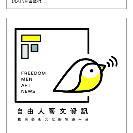
誘人的滴答聲吧……