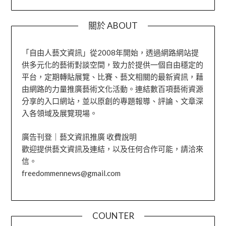
關於 ABOUT
「自由人藝文資訊」從2008年開始，透過網路網站提
供多元化的藝術對談空間，致力於提供一個自由穩定的
平台，定期轉貼展覽、比賽、藝文相關的最新資訊，藉
由網路的力量推廣藝術文化活動。連結數百項藝術資源
分享的入口網站，並以原創的專題報導、評論、文章深
入各領域及展覽現場。
廣告刊登｜藝文資訊推廣 收費說明
歡迎提供藝文資訊及連結，以及任何合作可能，請洽來
信。
freedommennews@gmail.com
COUNTER