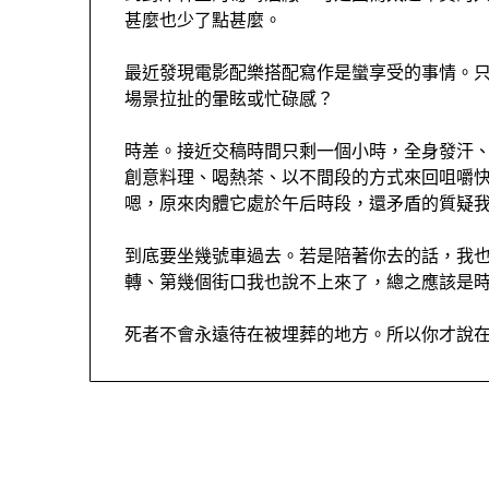
甚麼也少了點甚麼。
最近發現電影配樂搭配寫作是蠻享受的事情。
場景拉扯的暈眩或忙碌感？
時差。接近交稿時間只剩一個小時，全身發汗
創意料理、喝熱茶、以不間段的方式來回咀嚼
嗯，原來肉體它處於午后時段，還矛盾的質疑
到底要坐幾號車過去。若是陪著你去的話，我
轉、第幾個街口我也說不上來了，總之應該是
死者不會永遠待在被埋葬的地方。所以你才說在