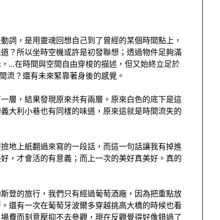
是動詞，是用靈魂回想自己到了曾經的某個時間點上，
味道？所以坐時空機或許是初發聯想；透過物件足夠滿
話，…在時間與空間自由穿梭的描述，但又始終立足於
間流？還有未來緊靠著身後的感覺。
下一層，結果發現原來共有兩層。原來白色的底下是這
的義大利小巷也有同樣的味道，原來這就是時間流失的
便撿地上紙翻過來寫的一段話，而這一句話讓我有掉進
美好，才會活的有意義；而上一次的美好真美好。真的
勒斯登的旅行，我們只有經過葡萄酒廠，因為把重點放
著。還有一次在葡萄牙波爾多穿越挑高大橋的時候也看
入場費而刻意壓抑不去參觀，現在反觀覺得好像錯過了