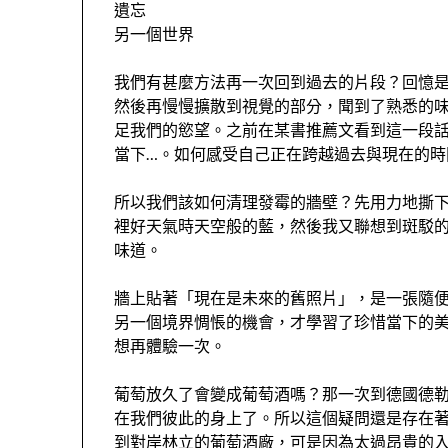
遺忘
另一個世界
我們有甚麼方法再一次回到過去的片段？回憶
然後再慢慢擴散到視覺的部分，聞到了熟悉的
足我們的慾望。之前在某書推薦文看到這一段
當下…。如何感受自己正在跨越過去與現在的時
所以我們該如何清理發霉的牆壁？先用力地撕
裡好天氣時天空般的藍，然後我又聯想到斑駁
味道。
牆上貼著「現在是未來的舊照片」，是一張隨
另一個境界惆悵的機會，才學習了珍惜當下的
想再體驗一次。
葡萄放久了會變成葡萄酒嗎？那一次到德國德
在我們彼此的身上了。所以這個疑問還是存在
到對岸林立的葡萄酒廠，可是因為太過昂貴的