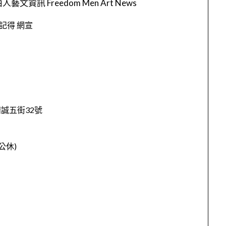
人藝文資訊 Freedom Men Art News
西區精誠五街32號
公休)