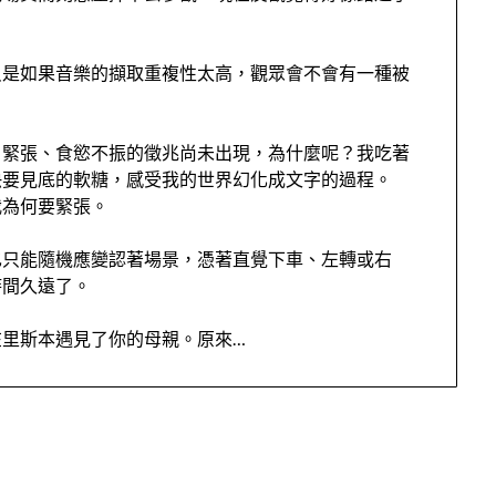
只是如果音樂的擷取重複性太高，觀眾會不會有一種被
、緊張、食慾不振的徵兆尚未出現，為什麼呢？我吃著
快要見底的軟糖，感受我的世界幻化成文字的過程。
我為何要緊張。
也只能隨機應變認著場景，憑著直覺下車、左轉或右
時間久遠了。
里斯本遇見了你的母親。原來…