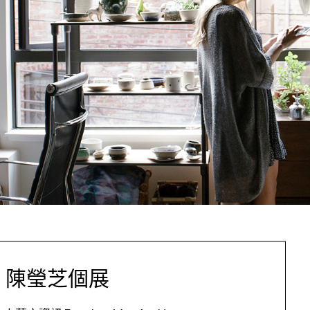
」陳瑩芝個展