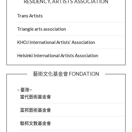
RESIDENCY, ARTISTS´ASSOCIATION
Trans Artists
Triangle arts association
KHOJ International Artists’ Association
Helsinki International Artists Association
藝術文化基金會 FONDATION
– 臺灣
當代藝術基金會
富邦藝術基金會
聯邦文教基金會