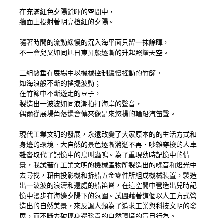
在充滿紅色夕陽餘暉的空間中，
牆面上投射著明亮橙紅的夕陽。
隨著時間的流動緩慢的沉入海平面只留一抹餘暉，
不一會兒又如同旭日東昇般逐漸的升起照耀天空。
三組懸垂在展場中以機械控制緩慢搖動的竹篩，
如海浪般不斷的搖擺波動；
在竹篩中不斷遊走的豆子，
製造出一波波如同浪潮拍打海岸的聲音，
偶爾從展場角落還會傳來像是來悠揚的輪船汽笛聲。
現代工業文明的發展，永遠改變了大家原本的的生活方式和
身邊的環
境。大自然的景色逐漸消逝不再，吵雜穿梭的人車
雜沓取代了記憶中
的鳥叫蟲鳴。為了重現幼時記憶中的情
景，
我試著在工業文明的機械產物所製造出的噪音和燈光中
去尋找，
藉由投影機和拆船五金零件所組成機械裝置，製造
出一波波的浪濤和
遠處的船笛聲，在這空間中營造出兒時記
憶中漫步在海邊夕陽下的氛
圍。試圖藉著這個以人工方式營
造出的自然美景，
來反諷人類為了追求工業與科技文明的發
展，
而不斷去破壞身邊珍貴的自然環境的盲目行為。