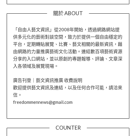
關於 ABOUT
「自由人藝文資訊」從2008年開始，透過網路網站提
供多元化的藝術對談空間，致力於提供一個自由穩定的
平台，定期轉貼展覽、比賽、藝文相關的最新資訊，藉
由網路的力量推廣藝術文化活動。連結數百項藝術資源
分享的入口網站，並以原創的專題報導、評論、文章深
入各領域及展覽現場。
廣告刊登｜藝文資訊推廣 收費說明
歡迎提供藝文資訊及連結，以及任何合作可能，請洽來
信。
freedommennews@gmail.com
COUNTER