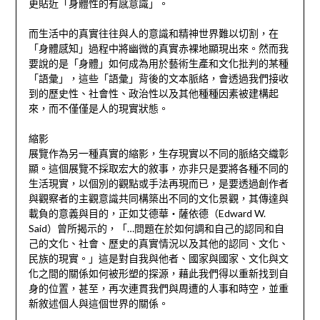
更貼近「身體性的有感意識」。
而生活中的真實往往與人的意識和精神世界難以切割，在
「身體感知」過程中將幽微的真實赤裸地顯現出來。然而我
要說的是「身體」如何成為用於藝術生產和文化批判的某種
「語彙」，這些「語彙」背後的文本脈絡，會透過我們接收
到的歷史性、社會性、政治性以及其他種種因素被建構起
來，而不僅僅是人的現實狀態。
縮影
展覽作為另一種真實的縮影，生存現實以不同的脈絡交織彰
顯。這個展覽不採取宏大的敘事，亦非只是要將各種不同的
生活現實，以個別的觀點或手法再現而已，是要透過創作者
與觀察者的主觀意識共同構築出不同的文化景觀，其傳達與
載負的意義與目的，正如艾德華‧薩依德（Edward W.
Said）曾所揭示的，「…問題在於如何調和自己的認同和自
己的文化、社會、歷史的真實情況以及其他的認同、文化、
民族的現實。」這是對自我與他者、國家與國家、文化與文
化之間的關係如何被形塑的探源，藉此我們得以重新找到自
身的位置，甚至，再次連貫我們與周遭的人事和時空，並重
新敘述個人與這個世界的關係。