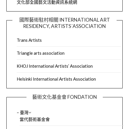
文化部全國藝文活動資訊系統網
國際藝術駐村相關 INTERNATIONAL ART
RESIDENCY, ARTISTS´ASSOCIATION
Trans Artists
Triangle arts association
KHOJ International Artists’ Association
Helsinki International Artists Association
藝術文化基金會 FONDATION
– 臺灣
當代藝術基金會