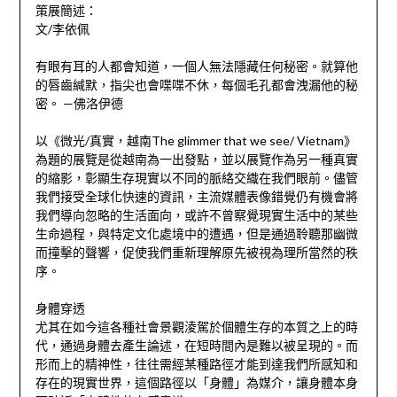
策展簡述：
文/李依佩
有眼有耳的人都會知道，一個人無法隱藏任何秘密。就算他
的唇齒緘默，指尖也會喋喋不休，每個毛孔都會洩漏他的秘
密。 —佛洛伊德
以《微光/真實，越南The glimmer that we see/ Vietnam》
為題的展覽是從越南為一出發點，並以展覽作為另一種真實
的縮影，彰顯生存現實以不同的脈絡交織在我們眼前。儘管
我們接受全球化快速的資訊，主流媒體表像錯覺仍有機會將
我們導向忽略的生活面向，或許不曾察覺現實生活中的某些
生命過程，與特定文化處境中的遭遇，但是通過聆聽那幽微
而撞擊的聲響，促使我們重新理解原先被視為理所當然的秩
序。
身體穿透
尤其在如今這各種社會景觀淩駕於個體生存的本質之上的時
代，通過身體去產生論述，在短時間內是難以被呈現的。而
形而上的精神性，往往需經某種路徑才能到達我們所感知和
存在的現實世界，這個路徑以「身體」為媒介，讓身體本身