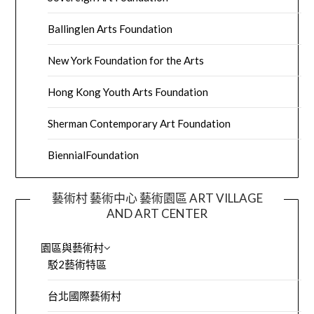
Ballinglen Arts Foundation
New York Foundation for the Arts
Hong Kong Youth Arts Foundation
Sherman Contemporary Art Foundation
BiennialFoundation
藝術村 藝術中心 藝術園區 ART VILLAGE
AND ART CENTER
園區與藝術村
駁2藝術特區
台北國際藝術村