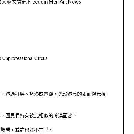
人藝文資訊 Freedom Men Art News
d Unprofessional Circus
團，透過打磨、烤漆或電鍍，光滑透亮的表面與無稜
形，團員們持有彼此相似的冷漠面容。
在觀看，或許也並不在乎。