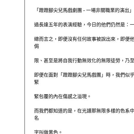
「蹬蹬腳尖兒馬戲劇團 – 一場非關職業的演出」、「T
過長達五年的表演經驗，今日的他們仍然是：
總而言之，即便沒有任何故事被說出來，即便
侷
限、甚至是將自我行動無效化的無限徒勞，乃
即便在面對「蹬蹬腳尖兒馬戲團」時，我們似
緊
緊包覆的內在傷感之溢現。
而我們都知道的是，在光譜那無限多樣的色系
名
字叫做黑色。