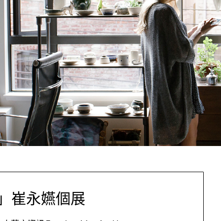
」崔永嬿個展