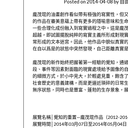
Posted on
2014-04-08
by
自由
龐茂琨的油畫創作看似帶有極強的寫實性，但
的作品在審美意蘊上帶有更多的隱喻意味和生
一些合理化成份融入到寫實過程之中。這是龐
超越，即試圖擺脫純粹的寫實主義所形成對現
常形成的文本迷宮。因此，他作品中貌似真實
在自以爲是的狀態中突然發現，自己距離真實
龐茂琨的新作始終把握著第一經驗的覺知，通
段、事件等因素對面臨的現實處境給予圖像的
的細微方式，於小中見大，於輕處見重，飽含
社會歷史的意義建構，而是更逼近瑣碎的日常
無序狀態，同時也是豐富、蓬勃的生存景象，
展覽名稱│覺知的重置—龐茂琨作品（2012-201
展覽時間│2014年03月07日至2014年05月04日 