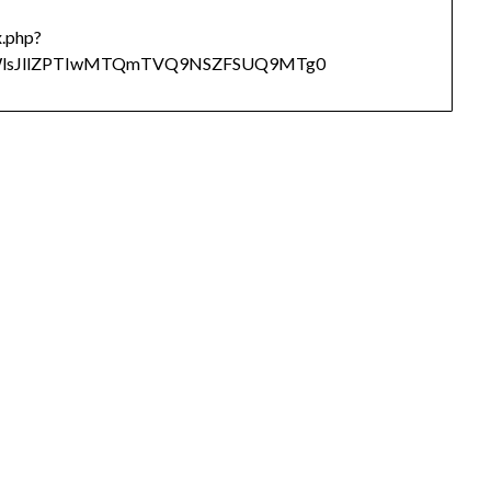
.php?
lsJllZPTIwMTQmTVQ9NSZFSUQ9MTg0