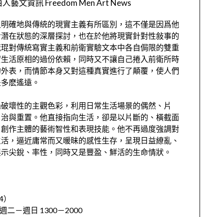
人藝文資訊 Freedom Men Art News
又明確地與傳統的現實主義有所區別，這不僅是因爲他
命潛在狀態的深層探討，也在於他將現實針對性敍事的
茂琨對傳統寫實主義和前衛實驗文本中各自侷限的雙重
實生活原相的過份依賴，同時又不讓自己捲入前衛所時
的外表，而情節本身又對這種真實進行了顛覆，使人們
是多麽遙遠。
過破壞性的主觀色彩，利用日常生活場景的偶然、片
自治與重置。他直接指向生活，卻是以片斷的、橫截面
了創作主體的藝術智性和表現技能。他不再過度強調對
生活，逼近庸常而又暖昧的感性生存，呈現日益繚亂、
展示尖銳、率性，同時又是豐盈、鮮活的生命情狀。
4）
週二－週日 1300－2000