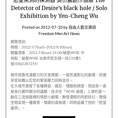
慾望黑洞的探測器 吳衍震創作個展 The
Detector of Desire’s black hole / Solo
Exhibition by Yen-Cheng Wu
Posted on
2012-07-10
by
自由人藝文資訊
Freedom Men Art News
展覽資訊:
時間：2012/7/7(sat)~2012/9/30(sun)
開幕酒會：2012.7.8(sun) 19:00/破屋WIRE 3F
地點：破屋WIRE 台南市民生路一段132巷5
號/(06)2287219/
城市就像充滿壓力的天堂樂園，一個充滿對比的劇場，舒適
享受和難以忍受的緊張壓力同時並存。
在大城市激發了各種罪惡、瘋狂、殘酷和絕望，而這些一直
是吳衍震所關注的議題，這次在「WIRE 破屋」上演的是一
齣在三流旅館裡的情慾小劇場，散發濃郁的肉慾妖幻，整個
空間呈現一種異質、頹廢的虛無感，同時延續了他的「慾望
邊界」。