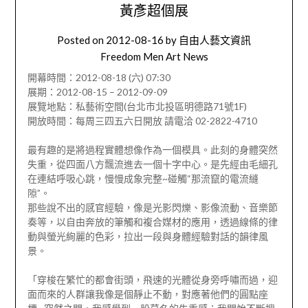
黃彥超個展
Posted on
2012-08-16
by
自由人藝文資訊
Freedom Men Art News
開幕時間：2012-08-18 (六) 07:30
展期：2012-08-15 – 2012-09-09
展覽地點：私藝術空間(台北市北投區明德路71號1F)
開放時間：每周三四五六日開放 請電洽 02-2822-4710
最有趣的是將過程實體想像作為一個模具。此刻的身體突然
失重，從四面八方飄流進去一個十字中心。是先經由毛細孔
在連結呼吸心跳，慢慢成象完整~碰觸“那流竄的電流縫
隙”。
那些說不出的感官經驗，像是光影閃爍、影像流動、音樂節
奏等，以自由奔放的筆觸和複合媒材的應用，透過線條的律
動與螢光絢麗的色彩，拉出一段與身體經驗對話的韻律風
景。
「穿梭在繁忙的都會街頭，飛速的光體從身旁呼嘯而過，迎
面而來的人群讓我像是個靜止不動，對應著他們的圓點座