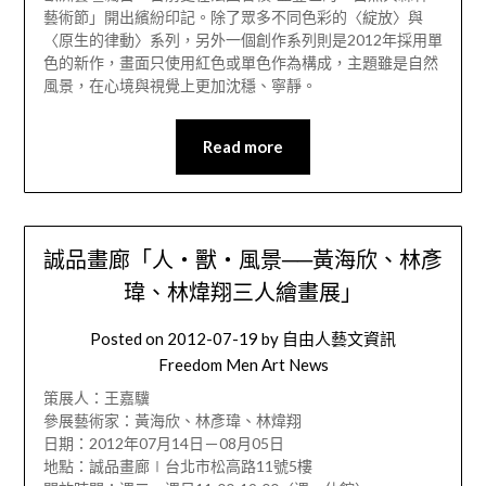
藝術節」開出繽紛印記。除了眾多不同色彩的〈綻放〉與
〈原生的律動〉系列，另外一個創作系列則是2012年採用單
色的新作，畫面只使用紅色或單色作為構成，主題雖是自然
風景，在心境與視覺上更加沈穩、寧靜。
Read more
誠品畫廊「人‧獸‧風景──黃海欣、林彥
瑋、林煒翔三人繪畫展」
Posted on
2012-07-19
by
自由人藝文資訊
Freedom Men Art News
策展人：王嘉驥
參展藝術家：黃海欣、林彥瑋、林煒翔
日期：2012年07月14日－08月05日
地點：誠品畫廊∣台北市松高路11號5樓