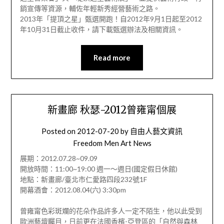
銷宣傳等資源，輔佐年輕新秀經營藝術之路。
2013年「提頂之星」甄選開跑！自2012年9月1日起至2012
年10月31日截止收件，請下載甄選辦法及相關資訊。
Read more
新畫廊 秋瑟-2012曾雍甯個展
Posted on
2012-07-20
by
自由人藝文資訊
Freedom Men Art News
展期：2012.07.28~09.09
開放時間：11:00~19:00 週一～週日(國定假日休館)
地點：新畫廊/臺北市仁愛路四段232號1F
開幕酒會：2012.08.04(六) 3:30pm
曾雍甯色彩斑斕的花朵作品許多人一定不陌生，他以此受到
歐洲藝壇矚目，日前更在法國香檳-亞登區的「自然與森林