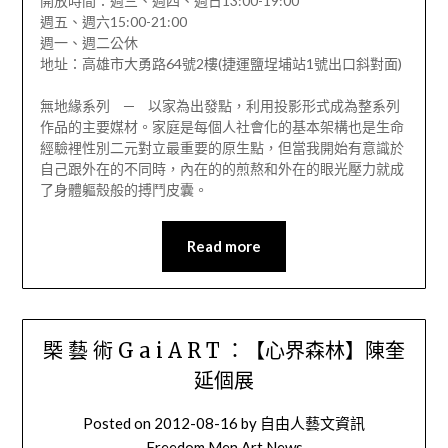
開放時間：週三、週四、週日13:00-19:00
週五、週六15:00-21:00
週一、週二公休
地址：高雄市大勇路64號2樓(捷運鹽埕埔站1號出口斜對面)
無地緣系列 ─ 以家為出發點，利用投影形式成為整系列
作品的主要媒材。家庭是每個人社會化的基本架構也是生命
經驗裡性別二元對立最重要的原生點，但當我開始有意識於
自己跟外在的不同時，內在的的煎熬和外在的眼光壓力就成
了身體軀殼般的搏鬥皮囊。
Read more
㮣 藝 術 G a i A R T ：【心界森林】陳奎
延個展
Posted on
2012-08-16
by
自由人藝文資訊
Freedom Men Art News