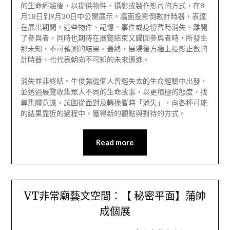
的生命經驗後，以提供物件、攝影或製作影片的方式，在8
月18日到9月30日中公開展示。牆面投影倒數計時器，表達
在展出期間，這些物件、記憶、事件或身份暫時消失、離開
了參與者，同時也期待在展覽結束又歸回參與者時，所發生
那未知、不可預測的結果。最終，展場後方牆上投影正數的
計時器，也代表朝向不可知的未來邁進。
消失並非終結。牛俊強從個人曾經失去的生命經驗中出發，
並透過展覽收集眾人不同的生命故事，以更積極的態度，找
尋集體意識，試圖從面對及轉換暫時「消失」，向各種可能
的結果靠近的過程中，獲得新的觀點與對待的方式。
Read more
VT非常廟藝文空間：【 秘密平面】蒲帥
成個展