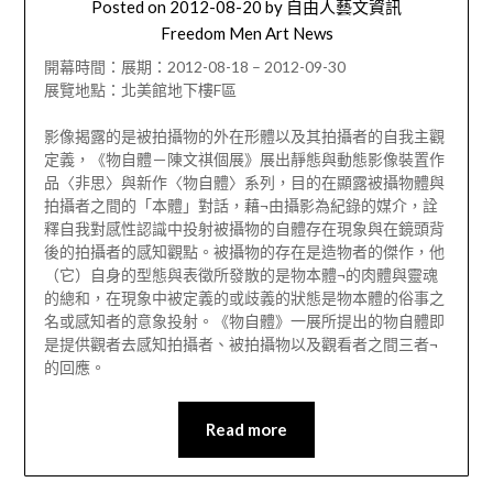
Posted on
2012-08-20
by
自由人藝文資訊
Freedom Men Art News
開幕時間：展期：2012-08-18 – 2012-09-30
展覽地點：北美館地下樓F區
影像揭露的是被拍攝物的外在形體以及其拍攝者的自我主觀
定義，《物自體－陳文祺個展》展出靜態與動態影像裝置作
品〈非思〉與新作〈物自體〉系列，目的在顯露被攝物體與
拍攝者之間的「本體」對話，藉¬由攝影為紀錄的媒介，詮
釋自我對感性認識中投射被攝物的自體存在現象與在鏡頭背
後的拍攝者的感知觀點。被攝物的存在是造物者的傑作，他
（它）自身的型態與表徵所發散的是物本體¬的肉體與靈魂
的總和，在現象中被定義的或歧義的狀態是物本體的俗事之
名或感知者的意象投射。《物自體》一展所提出的物自體即
是提供觀者去感知拍攝者、被拍攝物以及觀看者之間三者¬
的回應。
Read more