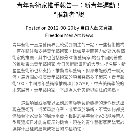
青年藝術家推手報告一：新青年運動！
“推新者”說
Posted on
2012-08-20
by
自由人藝文資訊
Freedom Men Art News
青年藝術一直是藝術界比較受到關注的一點，一些藝術機構
一直在關注和支持青年藝術家，比如星空間著力於對70後藝
術家的推廣，其中也包括部分80後藝術家;站台中國則著重
於推動東北青年藝術家;今日美術館舉辦的大學生提名展、新
星星藝術節也都支持、推動青年藝術，但都未能形成一股潮
流。最近關於推廣青年藝術家的項目突然多了起來，青年藝
術100、中國青年藝術家推廣項目(CYAP)、中央美術學院的
未來展等，青年藝術家一下成為人們美術界關注的熱點。
這些項目或展覽以區別於畫廊等藝術機構的運作模式出
現在藝術界，或著重於商業​​，或著重於學術，不管如何都提
供給藝術家更多的展示平台，相對於早年藝術家只能等待大
型展覽項目才能有展示的機會，現在的青年藝術家面臨著該
選擇什麼樣的展覽或項目的幸福煩惱。