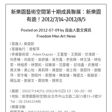
新樂園藝術空間第十期成員聯展：新樂園
有詭！2012/7/14~2012/8/5
Posted on
2012-07-09
by
自由人藝文資訊
Freedom Men Art News
l 策展人: 黃盟欽
l 策展執行：曾郁萍
l 參展藝術家：Adam Dupuis、王蕾瑩、王鼎超、甘海蓉、
何彥樵、何政宏、吳妍儀、吳芳義、李依樺、林文藻、林怡
君、林煌彥、林慧如、邱雍晉、范晏暖、 莊培鑫、許惠晴、
黃文琳、黃心怡、黃莉婷、黃盟欽、張士飛、張菀玲、張雅
萍、郭令權、郭昭吟、郭慧禪、陳俊墉、陳建北、曾韻潔、
楊弘瑜、劉寅生、鄭詩雋、顏寧志
l 展期：2012/7/14(六)~2012/8/5(日) 13：00~20：00
l 地點：新樂園藝術空間(台北市中山北路二段11巷15~2號1F
Tel：02-25611548)
l 開幕活動
開幕茶會：2012/7/14(六) 18：00~20：00