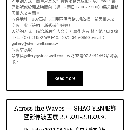
2. 申請方式：簡章規定文件資料填寫完成後，以E-mail、郵
寄掛號或於開放時間內（週一~週日12:00~22:00）親送至新
思惟人文空間。
收件地址：807高雄市三民區明哲路37號2樓 新思惟人文
空間 收（註明：新秀徵件遴選）
3. 諮詢方式：請洽新思惟人文空間 藝術專員 林昀範 / 周奕妏
TEL.（07）345-2699 FAX.（07）345-0860 e-mail：
gallery@sincewell.com.tw
4. 簡章索取：
請來信gallery@sincewell.com.tw或 來電07-3452699洽詢索
取。
Read more
Across the Waves — SHAO YEN服飾
暨影像裝置展 2012.9.1~2012.9.30
Posted on
2012-08-26
by
自由人藝文資訊