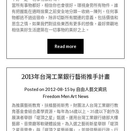
當所有事物都好，相信你也會很好。環視身旁所有物件，誰
有把握能在適時捨棄之前安全地分類－收納－陳列，任何事
物都逃不過這宿命，除非切斷所有關連的意義，包括價值和
思念之情，如果我們對這些東西有更多的想像，最好樂觀地
相信美好生活建築在一切事物的美好之上。
Read more
2013年台灣工業銀行藝術推手計畫
Posted on
2012-08-15
by
自由人藝文資訊
Freedom Men Art News
為推廣藝術教育，扶植藝術新秀，財團法人台灣工業銀行教
育基金會結合產學資源，每年為16歲以上、35歲以下創作及
展演者舉辦「堤頂之星」甄選，運用台灣工業銀行總部大樓
藝廊、音樂廳等軟硬體設施，為入選之藝術新星舉辦「堤頂
之星音樂會」與「堤頂之星藝術展」，並提供藝術行政、行