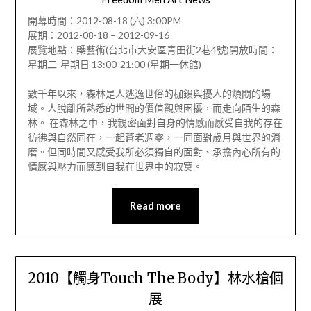
開幕時間：2012-08-18 (六) 3:00PM
展期：2012-08-18 – 2012-09-16
展覽地點：㮣藝術(台北市大安區青田街2巷4號)開放時間：
星期二-星期日 13:00-21:00 (星期一休館)
數千年以來，森林是人逃逸世俗的枷鎖與擾人的煩悶的場
域。人脫離所熟悉的世間的價值觀與困擾，而走向陌生的森
林。 在森林之中，我親密面對自身的情感而感受自我的存在
彷彿與自然同在，一起蒼老凋零，一同面對歲月與世界的消
磨。但同時間又感受我所必須獨自的面對、承擔內心所有的
情感與壓力而感到自我在世界中的寂寞。
Read more
2010【觸身Touch The Body】林水槍個
展