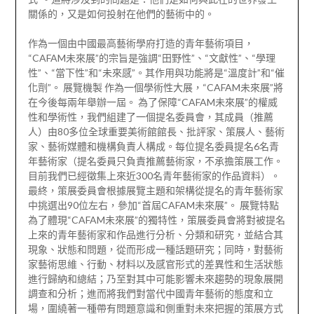
關係的，又是如何投射在他們的藝術中的。
作為一個由中國最高藝術學府打造的青年藝術項目，
“CAFAM未來展”的宗旨是強調“田野性”、“文獻性”、“學理
性”、“當下性”和“未來感”。其作用與功能將是“溫度計”和“催
化劑”。 展覽機製 作為一個學術性大展，“CAFAM未來展”將
在今後每兩年舉辦一屆。 為了保障“CAFAM未來展”的權威
性和學術性，我們組建了一個提名委員會，其成員（推薦
人）由80多位全球重要美術館館長、批評家、策展人、藝術
家、藝術媒體和機構負責人構成。每位提名委員提名6名青
年藝術家（提名委員只負責推薦藝術家，不承擔策展工作。
目前我們已經徵集上來近300名青年藝術家的作品資料）。
最終，策展委員會根據展覽主題和架構從提名的青年藝術家
中挑選出90位左右，參加“首屆CAFAM未來展”。 展覽特點
為了體現“CAFAM未來展”的獨特性，策展委員會將對被提名
上來的青年藝術家和作品進行分析、分類和研究，並結合其
現象、狀態和問題，從而形成一種話題研究；同時，對藝術
家藝術思維、行動、材料以及感官形式的差異性和生活狀態
進行歸納和總結；乃至對其中可能影響未來趨勢的現象展開
調查和分析；進而將我們對當代中國青年藝術的態度和立
場，圍繞著一種帶有問題意識和側重對未來把握的策展方式