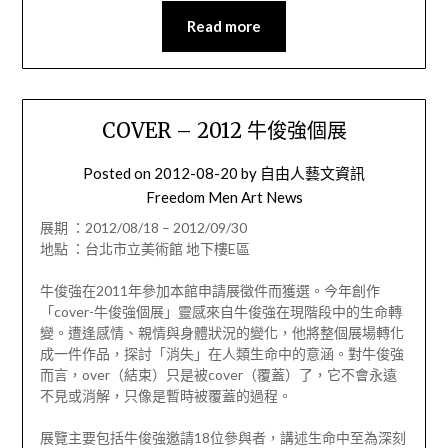
Read more
COVER – 2012 牛俊強個展
Posted on
2012-08-20
by
自由人藝文資訊
Freedom Men Art News
展期 ：2012/08/18 – 2012/09/30
地點 ：台北市立美術館 地下樓E區
牛俊強在2011年參加本館申請展徵件而獲選。今年創作
「cover-牛俊強個展」靈感來自牛俊強在現階段中的生命轉
變。遭逢感情、親情與身體狀況的變化，他將整個展場轉化
成一件作品，探討「消失」在人類生命中的意涵。對牛俊強
而言，over（結束）只是被cover（覆蓋）了，它不會永遠
不見或消解，只像是暫時被覆蓋的過程。
展覽主要包括牛俊強邀請18位參與者，講述生命中至為深刻