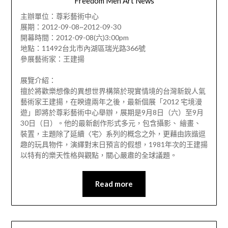
Freedom Men Art News
主辦單位：尊彩藝術中心
展期：2012-09-08~2012-09-30
開幕時間：2012-09-08(六)3:00pm
地點：11492台北市內湖區瑞光路366號
參展藝術家：王建揚
展覽介紹：
擅於將歡樂想像的異想世界構築於現實情境的台灣新銳人氣
藝術家王建揚，在睽違兩年之後，最新個展「2012 宅境漫
遊」即將於尊彩藝術中心舉辦，展期是9月8日（六）至9月
30日（日）。他的最新創作形式多元，包含攝影、 繪畫、
裝置，主題除了延續〈宅〉系列的概念之外，更藉由詼諧逗
趣的玩具物件，演繹對末日預言的假想，1981年次的王建揚
以特有的樂天性格與觀點，關心嚴肅的全球議題。
Read more