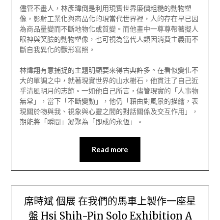
儘管不畫人，林彥瑋倒是利用現實世界廉價粗糙的動物塑
像，影射工業化與商品化的現當代世界裡，人的存在早已因
為商品量變而不斷地物化或質變。而他畫中一尊尊帶著擬人
眼神與笑臉的動物塑像，也可視為當代人類因消費主義而不
斷自我異化的獸形寫照。
林煒翔有意捕捉的主題明顯要來得古典許多。在看似變化不
大的單調之中，就著現實世界的山水樹石，他貫注了自己近
乎清風明月的志節。一如他自己所言，儘管現實的「人事物
無常」，當下「不斷變動」，他仍「藉由對風景的描繪，表
現關於物與我、視象與心靈之間的對話關係及交互作用」，
期能將「瞬間」凝聚為「即成的永恆」。
Read more
席時斌 個展 在我們的馬車上製作一座星
盤 Hsi Shih-Pin Solo Exhibition A