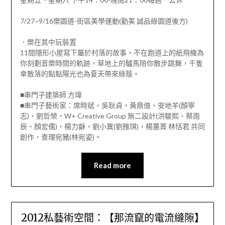
7/27~9/16樂園道-街區美學運動(勤美 誠品綠園道後方)
．樂在其中玩裝置
11間隱形小屋寫下屬於村落的故事，不在跑道上的紙飛機為
你刻劃音樂時間的軌跡，草地上的驢馬陪你散步跳舞，千隻
傘散落的點點陽光也為夏天帶來綠蔭。
■串門子建築師 方瑋
■串門子藝術家：席時斌，吳耿貞，黃鼎億，安地羊(顏寧
志)，劉哲榮，W+ Creative Group 無二設計(洪駿熙、蔡雨
辰、顏宏儒)，楊力龢，劉小異(劉雅琪)，楊蕙菁 林恬君 共同
創作，查理宛豬(林宛姿)。
Read more
2012私藝術空間：【那流竄的電流縫隙】