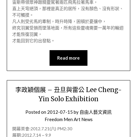
宙斯帶領眾神跟精靈駕著兩匹飛馬拉著馬車，
直上天穹絕頂，那裡是真正的居所，沒有顏色、沒有形狀、
不可觸摸。
凡人則受劣馬的牽制，時升時降，困頓於憂攘中，
終究羽翼受損而墜落地面，所有這些靈魂需要一萬年的輪迴
才能恢復羽翼，
才能回到它的出發點。
Read more
李政穎個展 – 丑旦與雷公 Lee Cheng-
Yin Solo Exhibition
Posted on
2012-07-15
by
自由人藝文資訊
Freedom Men Art News
開幕茶會:2012.7.21(六) PM2:30
展期:2012.7.14 ~ 9.9