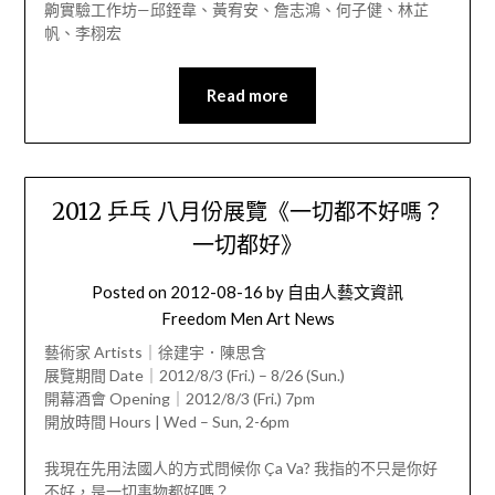
齁實驗工作坊—邱銍韋、黃宥安、詹志鴻、何子健、林芷
帆、李栩宏
Read more
2012 乒乓 八月份展覽《一切都不好嗎？
一切都好》
Posted on
2012-08-16
by
自由人藝文資訊
Freedom Men Art News
藝術家 Artists｜徐建宇．陳思含
展覽期間 Date｜2012/8/3 (Fri.) – 8/26 (Sun.)
開幕酒會 Opening｜2012/8/3 (Fri.) 7pm
開放時間 Hours | Wed – Sun, 2-6pm
我現在先用法國人的方式問候你 Ça Va? 我指的不只是你好
不好，是一切事物都好嗎？