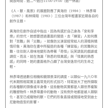
開放時間：週二～週日11:00-19:00（週一休館）
《人‧獸‧風景》的展題對應了黃海欣（1984-）、林彥瑋
（1987-）和林煒翔（1983-）三位台灣年輕畫家近期各自的
創作主題。
黃海欣在創作自述中指出，因為有感於自己身為「安和享
樂」的世代，她想要透過畫面的營造，去「練習」人如何應
對「苦難」與「災難」。就像防災演習經常給人的滑稽與矯
情印象，黃海欣在畫中所擬造的各種「練習版」的苦難與災
難，往往耐人尋味地變形為帶著「奇怪」玩笑語氣的戲謔或
調侃。而且，就在洩漏「熟悉的怪異感」與「怪異的熟悉
感」的同時，她的畫面格外凸顯了台灣安逸世代的生命之
輕。
林彥瑋透過數位相機和鏡頭景深的調度，以類似一九六Ｏ年
代末期照相寫實主義常見的形式技巧，特寫放大了他所擷取
的各種獸的頭像或半身像。這些動物其實都是人類世界複製
的雕塑物件。林彥瑋畫中的動物，沒有例外地都是被人類馴
化，甚至已成寵物的獸。它們的形象直接或間接地受到迪士
尼動物造型的影響。