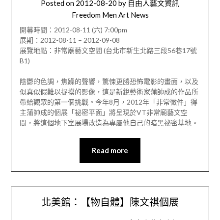
Posted on
2012-08-20
by
自由人藝文資訊
Freedom Men Art News
開幕時間：2012-08-11 (六) 7:00pm
展期：2012-08-11 – 2012-09-08
展覽地點：非常廟藝文空間 (台北市新生北路三段56巷17號
B1)
陰鬱的色調，焦躁的聲響，驚悚更勝恐怖電影的畫面，以及
似真似假難以捉摸的影像，這是新銳藝術家蒲帥成的作品所
帶給觀眾的第一個挑戰。今年8月，2012年「非常徵件」得
主蒲帥成的個展「祕密平面」將呈現於VT非常廟藝文空
間，將這個地下室展場改造為專屬他自己的暗黑祕密基地。
Read more
北美館：【物自體】陳文祺個展