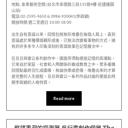
地點: 金車藝術空間 (台北市承德路三段131號4樓-近捷運圓
山站)
電話:02-2595-9650 & 0986-930041(李政穎)
開放時間 週二至週日 10:00-18:00
出生自有意識以來，回憶包袱無形堆疊在每個人肩上，直到
意識處於某種價值觀形成後，已無法改變看事物的方式，總
有許許多多令人印象深刻的青澀故事在記憶層次中。
在丑旦與雷公系列創作中，圖面停滯點便是記憶的高潮點，
它來自於家庭、社會和人際關係的養成教育之中。眾多複雜
回憶點最終羽化成圖像，無論快樂或悲傷，堆疊出來的才算
是完整的人生過程，丑旦與雷公一系列作品討論的便是此時
期李政穎的人格特質。
Read more