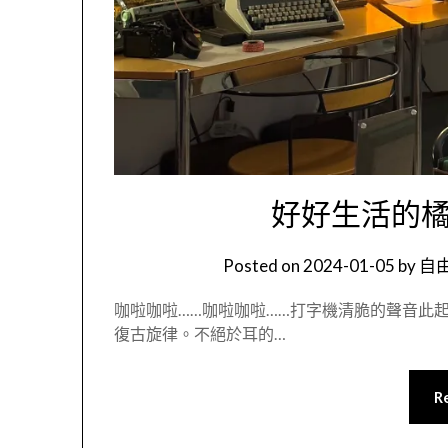
好好生活的橘豆 
Posted on
2024-01-05
by
自由
咖啦咖啦……咖啦咖啦……打字機清脆的聲音此
復古旋律。不絕於耳的…
R